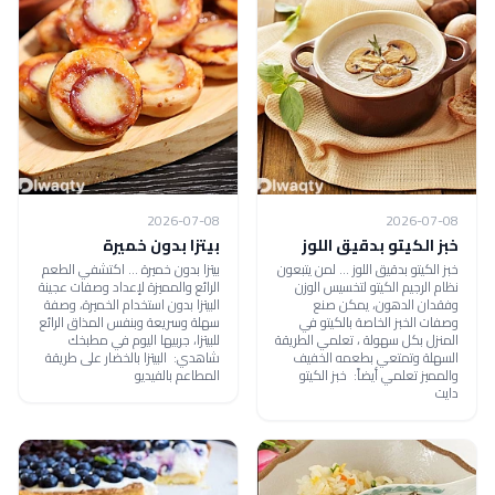
2026-07-08
2026-07-08
خبز الكيتو بدقيق اللوز
بيتزا بدون خميرة
خبز الكيتو بدقيق اللوز ... لمن يتبعون
بيتزا بدون خميرة ... اكتشفي الطعم
نظام الرجيم الكيتو لتخسيس الوزن
الرائع والمميزة لإعداد وصفات عجينة
وفقدان الدهون، يمكن صنع
البيتزا بدون استخدام الخميرة، وصفة
وصفات الخبز الخاصة بالكيتو في
سهلة وسريعة وبنفس المذاق الرائع
المنزل بكل سهولة ، تعلمي الطريقة
للبيتزا، جربيها اليوم في مطبخك
السهلة وتمتعي بطعمه الخفيف
شاهدي: البيتزا بالخضار على طريقة
والمميز تعلمي أيضاً: خبز الكيتو
المطاعم بالفيديو
دايت