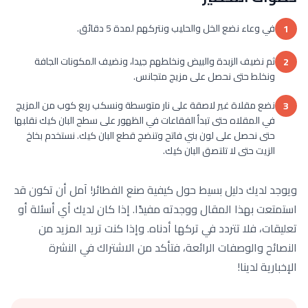
في وعاء نضع الخل والحليب ونتركهم لمدة 5 دقائق.
1
ثم نضيف الزبدة والبيض ونخلطهم جيدا، ونضيف المكونات الجافة
2
ونخلط حتى نحصل على مزيج متجانس.
نضع مقلاة غير لاصقة على نار متوسطة ونسكب ربع كوب من المزيج
3
في المقلاه حتى تبدأ الفقاعات في الظهور على سطح البان كيك نقلبها
حتى نحصل على لون بني فاتح وتنضج قطع البان كيك. نستخدم بخاخ
الزيت حتى لا تلتصق البان كيك.
ويوجد لديك دليل بسيط حول كيفية صنع الفطائر! آمل أن تكون قد
استمتعت بهذا المقال ووجدته مفيدًا. إذا كان لديك أي أسئلة أو
تعليقات، فلا تتردد في تركها أدناه. وإذا كنت تريد المزيد من
النصائح والوصفات الرائعة، فتأكد من الاشتراك في النشرة
الإخبارية لدينا!