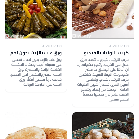
2026-07-08
2026-07-08
كريب النوتيلا بالفيديو
ورق عنب بالزيت بدون لحم
كريب النوتيلا بالفيديو .. تتعدد طرق
ورق عنب بالزيت بدون لحم .. قدمي
عمل حلى الكريب، وتتنوع حشواته، إلا
على سفرتك أطيب وصفات المقبلات
أن ألذها على الإطلاق ما يحضر
الشامية الرائعة والمحضرة بورق
بشوكولاتة النوتيلا الشهية، شاهدي
العنب المميز والمفضل لدى الجميع،
كريب النوتيلا بالفيديو، وتعلمي
قدميه بارداً تعلمي أيضاً: ورق
أسهل الطرق لتحضير أشهى الحلويات
العنب على الطريقة اليونانية
الطيبة الوصفة من إعداد وتقديم
الشيف عامر غبن قدمها خصيصاً
لمطبخ سيدتي