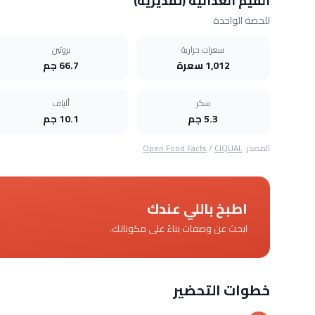
القيم الغذائية (تقديرية)
للحصة الواحدة
سعرات حرارية
بروتين
1,012 سعرة
66.7 جم
سكر
ألياف
5.3 جم
10.1 جم
المصدر:
CIQUAL
/
Open Food Facts
اطبخ باللي عندك
ابحث عن وصفات بناءً على مكوناتك.
خطوات التحضير