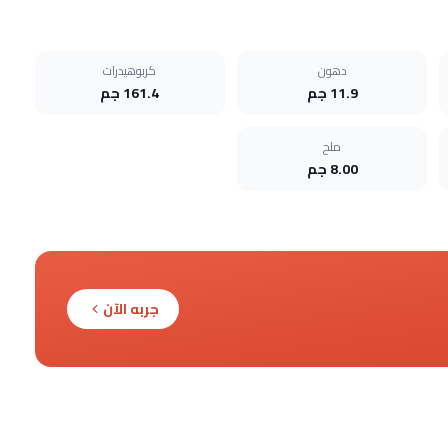
دهون
كربوهيدرات
11.9 جم
161.4 جم
ملح
8.00 جم
جربه الآن