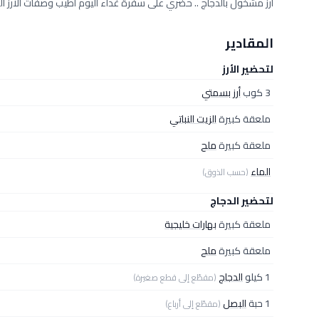
أرز مشخول بالدجاج .. حضري على سفرة غداء اليوم أطيب وصفات الأرز 
المقادير
لتحضير الأرز
3 كوب
أرز بسمتي
ملعقة كبيرة
الزيت النباتي
ملعقة كبيرة
ملح
الماء
(حسب الذوق)
لتحضير الدجاج
ملعقة كبيرة
بهارات خليجية
ملعقة كبيرة
ملح
1 كيلو
الدجاج
(مقطّع إلى قطع صغيرة)
1 حبة
البصل
(مقطّع إلى أرباع)