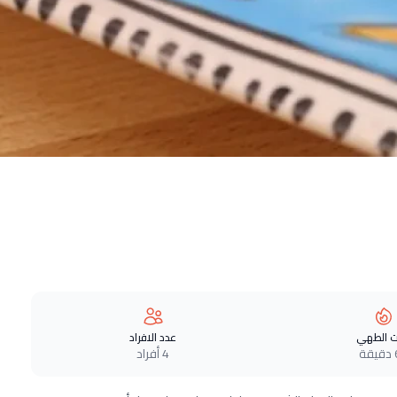
 الطهي
عدد الافراد
ة
4 أفراد