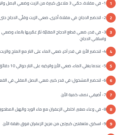
1- في مقلاة، حمّي 3 ملاعق كبيرة من الزيت وضعي البصل واتركيه حتى يحمرّ جيداً. اتركي البصل جانباً.
1
2- لتحضير الدجاج: في مقلاة أخرى، ضعي الزيت وقلّي الدجاج حتى ينضج.
2
3- في قدر، ضعي قطع الدجاج المقليّة ثمّ غمّريها بالماء وضعي 
3
واسلقي الدجاج.
4- لتحضير الأرز: في قدر آخر، ضعي الماء على النار مع الملح والزيت.
4
5- عندما يغلي الماء، ضعي الأرز واتركيه على النار حوالي 10 دقائق.
5
6- لتحضير المشخول: في قدر كبير، ضعي البصل المقلي في القعر.
6
7- أضيفي نصف كمية الأرز.
7
8- في وعاء صغير، اخلطي الزعفران مع ماء الورد والهيل المطحون.
8
9- اسكبي ملعقتين كبيرتين من مزيج الزعفران فوق طبقة الأرز.
9