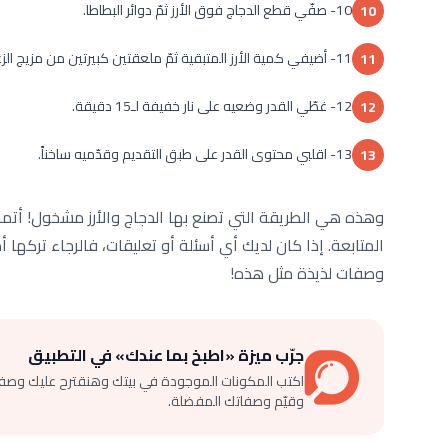
10- صفّي قطع الدجاج فوق الأرز ثمّ دوائر البطاطا.
10
11- أضيفي كمية الأرز المتبقية ثمّ ملعقتين كبيرتين من مزيج الزعفران.
11
12- غطّي القدر وضعيه على نار خفيفة لـ15 دقيقة.
12
13- اقلبي محتوى القدر على طبق التقديم وقدّميه ساخناً.
13
وهذه هي الطريقة التي تصنع بها الدجاج والأرز مشخول! أت
المتابعة. إذا كان لديك أي أسئلة أو تعليقات، فالرجاء تركها أ
وصفات لذيذة مثل هذه!
جرّب ميزة «اطبخ بما عندك» في التطبيق
اكتب المكونات الموجودة في بيتك وهنقترح عليك وصف
وقيّم وصفاتك المفضلة.