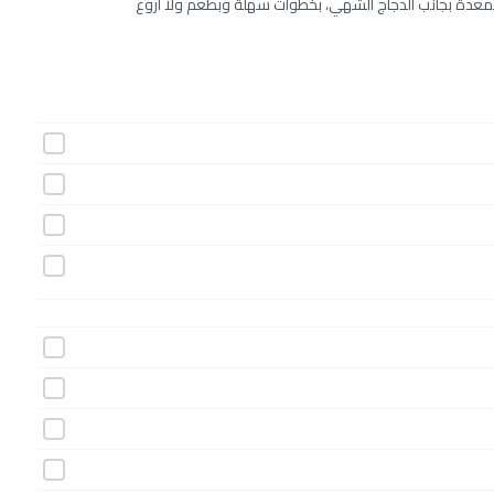
المعدة بجانب الدجاج الشهي، بخطوات سهلة وبطعم ولا أروع