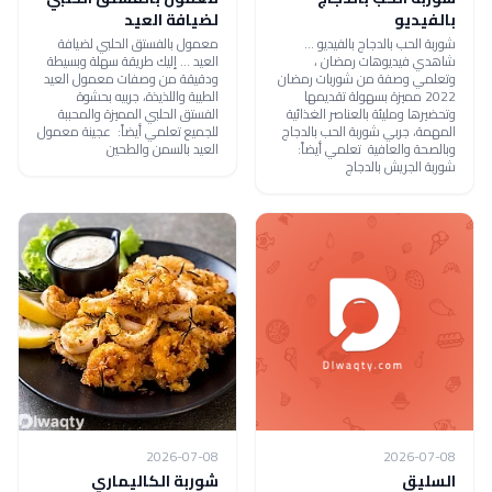
بالفيديو
لضيافة العيد
شوربة الحب بالدجاج بالفيديو ...
معمول بالفستق الحلبي لضيافة
شاهدي فيديوهات رمضان ،
العيد ... إليك طريقة سهلة وبسيطة
وتعلمي وصفة من شوربات رمضان
ودقيقة من وصفات معمول العيد
2022 مميزة بسهولة تقديمها
الطيبة واللذيذة، جربيه بحشوة
وتحضيرها ومليئة بالعناصر الغذائية
الفستق الحلبي المميزة والمحببة
المهمة، جربي شوربة الحب بالدجاج
للجميع تعلمي أيضاً: عجينة معمول
وبالصحة والعافية تعلمي أيضاً:
العيد بالسمن والطحين
شوربة الجريش بالدجاج
2026-07-08
2026-07-08
السليق
شوربة الكاليماري