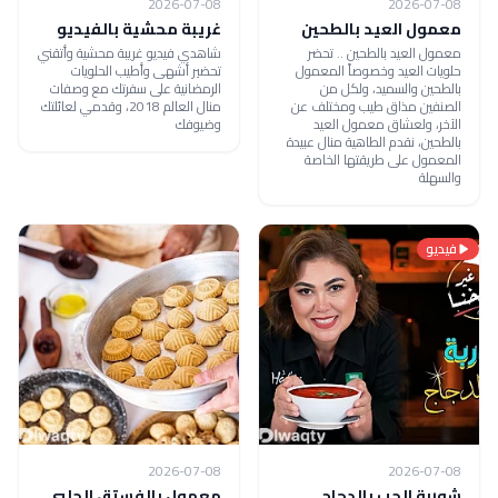
2026-07-08
2026-07-08
معمول العيد بالطحين
غريبة محشية بالفيديو
معمول العيد بالطحين .. تحضر
شاهدي فيديو غريبة محشية وأتقني
حلويات العيد وخصوصاً المعمول
تحضير أشهى وأطيب الحلويات
بالطحين والسميد، ولكل من
الرمضانية على سفرتك مع وصفات
الصنفين مذاق طيب ومختلف عن
منال العالم 2018، وقدمي لعائلتك
الآخر، ولعشاق معمول العيد
وضيوفك
بالطحين، نقدم الطاهية منال عبيدة
المعمول على طريقتها الخاصة
والسهلة
فيديو
2026-07-08
2026-07-08
شوربة الحب بالدجاج
معمول بالفستق الحلبي