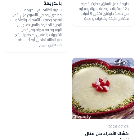
بالكريمة
طريقة عمل السليق خطوة بخطوة
بـ12 مكونات. وصفة سهلة ومجرّبة
شوربة الكاليماري بالكريمة ...
من مطبخ دلوقتي تكفي 5 أفراد،
خصصي يوم في الأسبوع على الأقل
بمقادير دقيقة وخطوات واضحة.
لتقديم وصفات الأسماك والمأكولات
البحرية المفيدة والسريعة، جربي
اليوم وصفة سهلة وطيبة من
الشوربات وتمتعي بطعمها الرائع
مع العائلة تعلمي أيضاً: سلطة
كالاماري للرجيم
2026-07-08
كشك الأمراء من منال