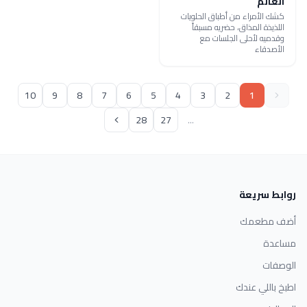
العالم
كشك الأمراء من أطباق الحلويات
اللذيذة المذاق، حضريه مسبقاً
وقدميه لأحلى الجلسات مع
الأصدقاء
10
9
8
7
6
5
4
3
2
1
28
27
...
روابط سريعة
أضف مطعمك
مساعدة
الوصفات
اطبخ باللي عندك