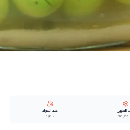
 الطهي
عدد الافراد
ة
2 فرد