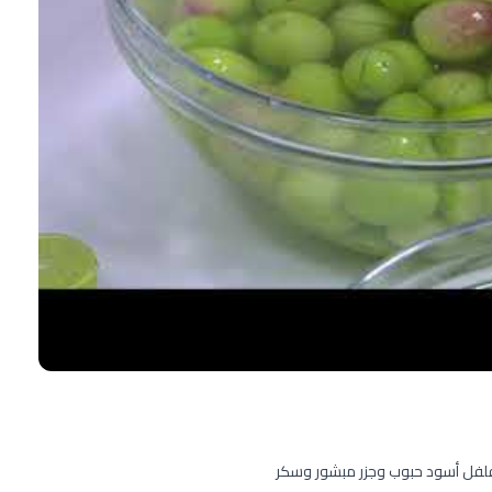
وفلفل أسود حبوب وجزر مبشور وسكر