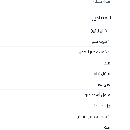
زيتون مخلل
المقادير
1 كيلو
زيتون
1 كوب
ملح
1 كوب
عصير ليمون
ماء
فلفل
(حار)
ورق لورا
فلفل أسود حبوب
جزر
(مبشور)
1 ملعقة كبيرة
سكر
زيت