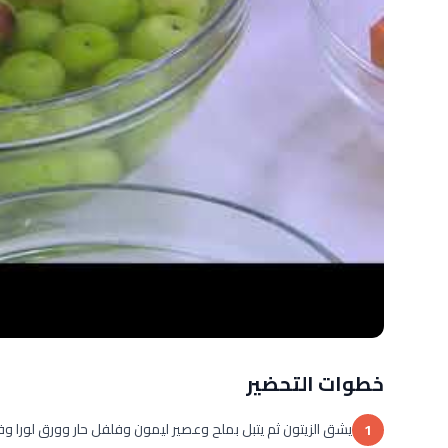
خطوات التحضير
يشق الزيتون ثم يتبل بملح وعصير ليمون وفلفل حار وورق لورا 
1