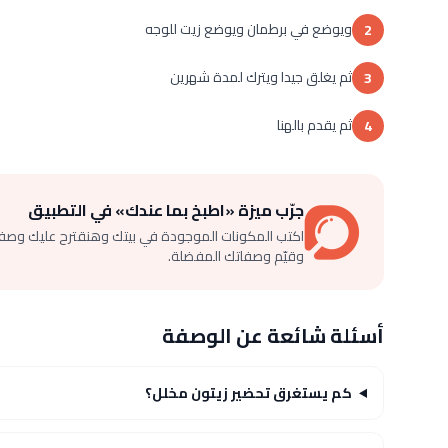
ويوضع في برطمان ويوضع زيت للوجه
2
ثم يغلق جيدا ويترك لمدة شهرين
3
ثم يقدم بالهنا
4
جرّب ميزة «اطبخ بما عندك» في التطبيق
اكتب المكونات الموجودة في بيتك وهنقترح عليك وصف
وقيّم وصفاتك المفضلة.
أسئلة شائعة عن الوصفة
كم يستغرق تحضير زيتون مخلل؟