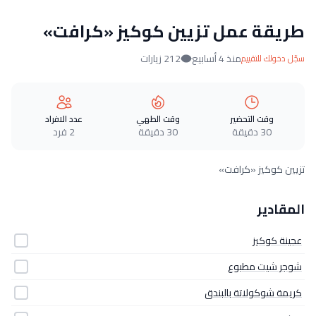
طريقة عمل تزيين كوكيز «كرافت»
منذ 4 أسابيع
212 زيارات
سجّل دخولك للتقييم
وقت التحضير
وقت الطهي
عدد الافراد
30 دقيقة
30 دقيقة
2 فرد
تزيين كوكيز «كرافت»
المقادير
عجينة كوكيز
شوجر شيت مطبوع
كريمة شوكولاتة بالبندق