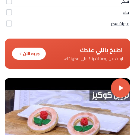
سكر
ماء
عجينة سكر
اطبخ باللي عندك
جربه الآن
ابحث عن وصفات بناءً على مكوناتك.