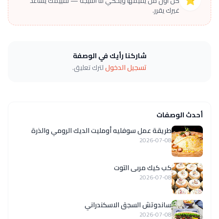
كن أول من يقيّمها ويحكي لنا النتيجة — تقييمك يساعد
غيرك يقرر.
شاركنا رأيك في الوصفة
تسجيل الدخول
لترك تعليق.
أحدث الوصفات
طريقة عمل سوفليه أومليت الديك الرومي والذرة
2026-07-08
كب كيك مربى التوت
2026-07-08
ساندوتش السجق الاسكندراني
2026-07-08