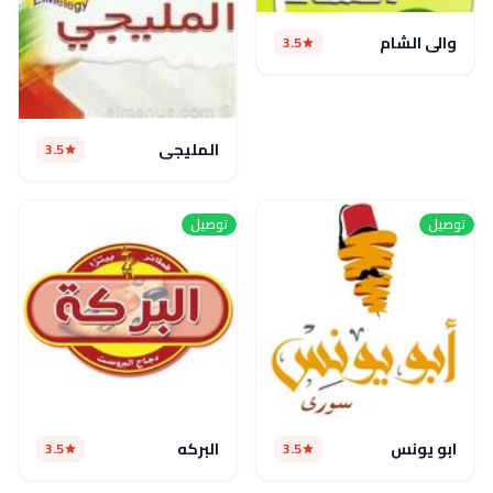
والي الشام
3.5
المليجى
3.5
توصيل
توصيل
ابو يونس
البركه
3.5
3.5