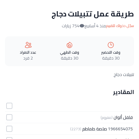
طريقة عمل تتبيلات دجاج
منذ 4 أسابيع
754 زيارات
سجّل دخولك للتقييم
وقت التحضير
وقت الطهي
عدد الافراد
30 دقيقة
30 دقيقة
2 فرد
تتبيلات دجاج
المقادير
فلفل ألوان
(مفروم)
1966654075
صلصة طماطم
(2273)