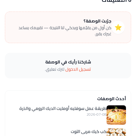
جرّبت الوصفة؟
⭐
كن أول من يقيّمها ويحكي لنا النتيجة — تقييمك يساعد
غيرك يقرر.
شاركنا رأيك في الوصفة
تسجيل الدخول
لترك تعليق.
أحدث الوصفات
طريقة عمل سوفليه أومليت الديك الرومي والذرة
2026-07-08
كب كيك مربى التوت