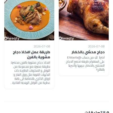
2026-07-08
2026-07-08
دجاج محشي بالخضار
طريقة عمل افخاذ دجاج
مشوية بالفرن
اخترنا لكِ من حساب @ElWasfa
علي انستقرام طريقة تحضير الدجاج
افخاذ دجاج مشوية بالفرن محضرة
المحشي بالخضار، جربيها وأخبرينا
بطريقة مميزة مع مجموعة من
بالنتائج!!
التوابل و المكونات الطازجة ذات
النكهات القوية مثل ورق الغار و
اوراق الكاري بالاضافة الى باقة
عطرية من التوابل الهندية الفاخرة .
0 التعليقات