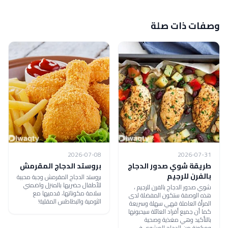
وصفات ذات صلة
2026-07-08
2026-07-31
طريقة شوي صدور الدجاج
بروستد الدجاج المقرمش
بالفرن للرجيم
بروستد الدجاج المقرمش وجبة محببة
للأطفال حضريها بالمنزل واضمني
شوي صدور الدجاج بالفرن للرجيم ،
سلامة مكوناتها، قدميها مع
هذه الوصفة ستكون المفضلة لدى
الثومية والبطاطس المقلية!
المرأة العاملة فهي سهلة وسريعة
كما أن جميع أفراد العائلة سيحبونها
بالتأكيد وهي مغذية وصحية
ومكونة من الدجاج المشوي في