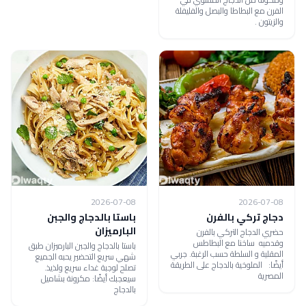
الفرن مع البطاطا والبصل والفليفلة
والزيتون .
2026-07-08
2026-07-08
دجاج تركي بالفرن
باستا بالدجاج والجبن
البارميزان
حضري الدجاج التركي بالفرن
وقدميه ساخنا مع البطاطس
باستا بالدجاج والجبن البارميزان طبق
المقلية و السلطة حسب الرغبة. جربي
شهي سريع التحضير يحبه الجميع
أيضًا: الملوخية بالدجاج على الطريقة
تصلح لوجبة غداء سريع ولذيذ.
المصرية
سيعجبك أيضًا: مكرونة بشاميل
بالدجاج