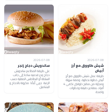
2026-07-08
2026-07-08
شيش طاووق مع أرز
ساندويش دجاج زنجر
أبيض
علي طريقة المطاعم ساندويش
دجاج زنجر قدميه ساخنا إلى جانب
طريقة عمل شيش طاووق مع أرز
السلطة أو البطاطس المقلية حسب
أبيض خطوة بخطوة. وصفة سهلة
الرغبة. جربي أيضًا: مكرونة بالدجاج و
ومجرّبة من مطبخ دلوقتي تكفي 4
البشاميل
أفراد، بمقادير دقيقة وخطوات
واضحة.