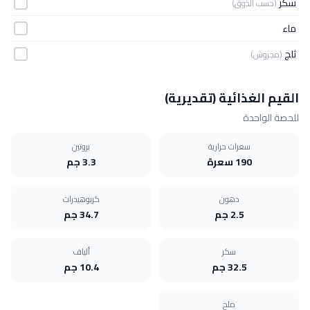
سكر
(حسب الذوق)
ماء
ثلج
(مجروش)
القيم الغذائية (تقديرية)
للحصة الواحدة
سعرات حرارية
بروتين
190 سعرة
3.3 جم
دهون
كربوهيدرات
2.5 جم
34.7 جم
سكر
ألياف
32.5 جم
10.4 جم
ملح