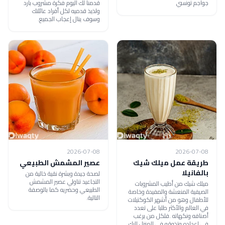
جواجم تونسي
قدمنا لك اليوم فكرة مشروب بارد
ولذيذ قدميه لكل أفراد عائلتك
وسوف ينال إعجاب الجميع.
2026-07-08
2026-07-08
طريقة عمل ميلك شيك
عصير المشمش الطبيعي
بالفانيلا
لصحة جيدة وبشرة نقية خالية من
التجاعيد تناولي عصير المشمش
ميلك شيك من أطيب المشروبات
الطبيعي وحضريه كما بالوصفة
الصيفية المنعشة والمفيدة وخاصة
التالية.
للأطفال وهو من أشهر الكوكتيلات
في العالم والأكثر طلبا على تعدد
أصنافه ونكهاته .فلكل من يرغب
في اعداده وتذوقه في المنزل اليك