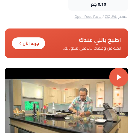
0.10 جم
المصدر:
CIQUAL
/
Open Food Facts
اطبخ باللي عندك
جربه الآن
ابحث عن وصفات بناءً على مكوناتك.