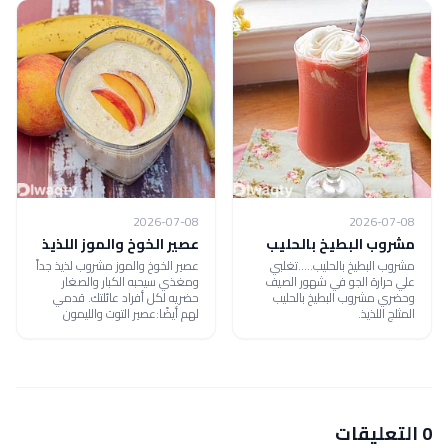
2026-07-08
2026-07-08
مشروب البطيخ بالحليب
عصير الخوخ والموز اللذيذ
مشروب البطيخ بالحليب.....تغلبي
عصير الخوخ والموز مشروب لذيذ جداً
علي حرارة الجو في شهور الصيف
ومغذي سيحبه الكبار والصغار
وحضري مشروب البطيخ بالحليب
حضريه لكل أفراد عائلتك. قدمي
المثلج اللذيذ.
لهم أيضًا:عصير التوت والليمون
0 التعليقات