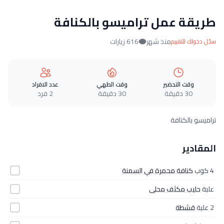
طريقة عمل تراميسو بالكنافة
منذ شهر
616 زيارات
سجّل دخولك للتقييم
وقت التحضير
وقت الطهي
عدد الافراد
30 دقيقة
30 دقيقة
2 فرد
تراميسو بالكنافة
المقادير
4 كوب
كنافة محمرة في السمنة
علبة
حليب مكثف محلى
2 علبة
قشطة