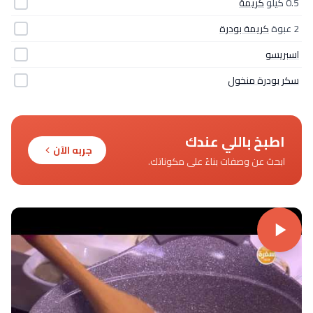
0.5 كيلو
كريمة
2 عبوة
كريمة بودرة
اسبريسو
سكر بودرة منخول
اطبخ باللي عندك
جربه الآن
ابحث عن وصفات بناءً على مكوناتك.