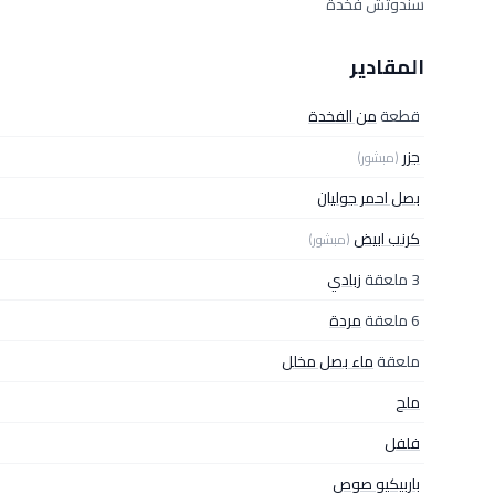
سندوتش فخدة
المقادير
قطعة
من الفخدة
جزر
(مبشور)
بصل احمر جوليان
كرنب ابيض
(مبشور)
3 ملعقة
زبادي
6 ملعقة
مردة
ملعقة
ماء بصل مخلل
ملح
فلفل
باربيكيو صوص