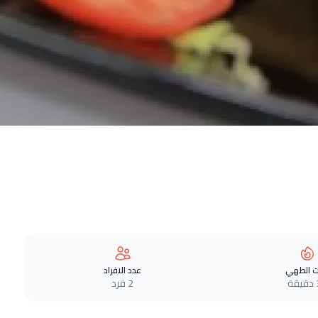
 الطهي
عدد الافراد
ة
2 فرد