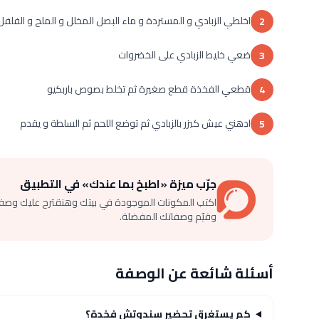
اخلطي الزبادي و المستردة و ماء البصل المخلل و الملح و الفلف
2
ضعي خليط الزبادي على الخضروات
3
قطعي الفخذة قطع صغيرة ثم تخلط بصوص باربكيو
4
ادهني عيش كيزر بالزبادي ثم توضع اللحم ثم السلطة و يقدم
5
جرّب ميزة «اطبخ بما عندك» في التطبيق
اكتب المكونات الموجودة في بيتك وهنقترح عليك وصف
وقيّم وصفاتك المفضلة.
أسئلة شائعة عن الوصفة
كم يستغرق تحضير سندوتش فخدة؟