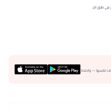
ل في طبق اخر
ات تناسبها — واحفظ