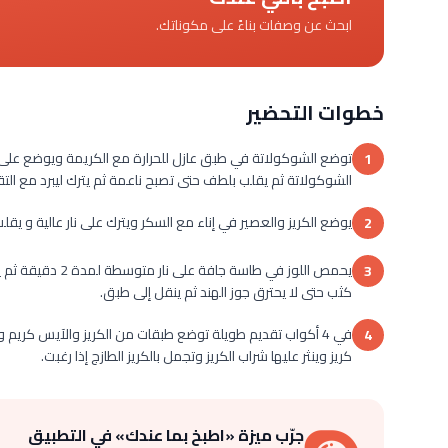
ابحث عن وصفات بناءً على مكوناتك.
خطوات التحضير
توضع الشوكولاتة في طبق عازل للحرارة مع الكريمة ويوضع على إ
1
الشوكولاتة ثم يقلب بلطف حتى تصبح ناعمة ثم يترك ليبرد مع التقلي
يوضع الكريز والعصير في إناء مع السكر ويترك على نار عالية و يقلب لمدة 6-8 دقائق حتى يصبح قوامه شرابي ثم
2
يحمص اللوز في طا
3
كثب حتى لا يحترق جوز الهند ثم ينقل إلى طبق.
في 4 أكواب تقديم طويلة توضع طبقات من الكريز والآيس كريم 
4
كريز وينثر عليها شراب الكريز وتجمل بالكريز الطازج إذا رغبت.
جرّب ميزة «اطبخ بما عندك» في التطبيق