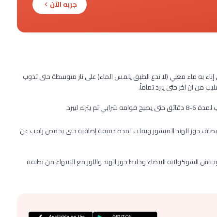
جربه الآن
ناء به ماء مغلي (لا تدع الطبق يلمس الماء) على نار متوسطة حتى تذوب
ب من آن آخر حتى يبرد تماماً.
 يترك ليبرد.
سة جافة على نار متوسطة لمدة 2 دقيقة ثم يضاف جوز الهند المبشور ويقلب لمدة دقيقة إضافية حتى يحمص راقب عن
وجناش الشوكولاتة البيضاء وخليط جوز الهند واللوز مع الانتهاء من بطبقة