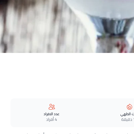
 الطهي
عدد الافراد
ة
4 أفراد