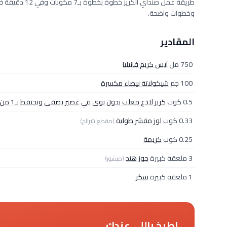
وخطوات واضحة.
المقادير
750 مل
آيس كريم فانيليا
100 جم
شيكولاتة بيضاء مكسرة
0.5 كوب
كريز لاذع معلب بدون نوى في عصير يصفى ونحتفظ بـ1 من العصير
0.33 كوب
لوز مقشر طولية
(مقطع شرائح)
0.25 كوب
كريمة
3 ملعقة كبيرة
جوز هند
(مبشور)
1 ملعقة كبيرة
سكر
اطبخ باللي عندك