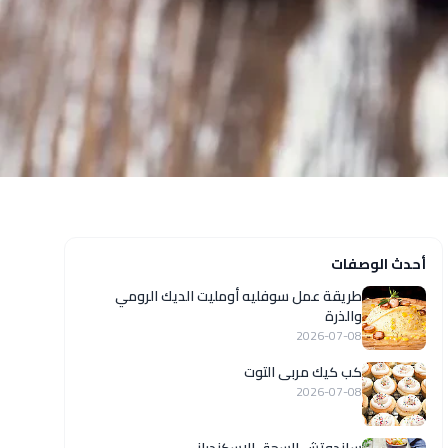
أحدث الوصفات
طريقة عمل سوفليه أومليت الديك الرومي
والذرة
2026-07-08
كب كيك مربى التوت
2026-07-08