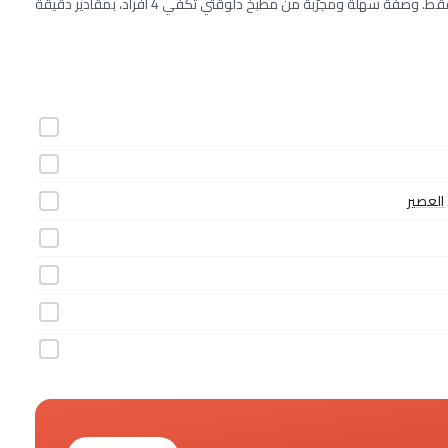
طريقة عمل صنداي الكريز خطوة بخطوة بـ7 مكونات وفي 12 دقيقة فقط. وصفة سهلة ومجرّبة من مطبخ دلوقتي تكفي 4 أفراد، بمقادير دقيقة