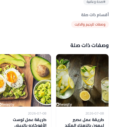
#صحة وعافية
أقسام ذات صلة
وصفات للرجيم والدايت
وصفات ذات صلة
2026-07-08
2026-07-08
طريقة عمل عصير
طريقة عمل توست
ليمون بالنعناع المثلج
الأفوكادو بالبيض