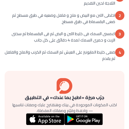
الثلاجة لحين التقديم
اخلطى اللبن مع البيض و ملح و فلفل وضعيه في طبق مسطح ثم
2
ضعى البقسماط في طبق مسطح
اغمسى السمك فى خليط اللبن و البض ثم فى البقسماط ثم سخنى
3
الزيت و حمرى السمك لمدة 4 دقائق على كل جانب
ضعى خليط المايونيز على العيش ثم السمك ثم الكرنب والملح والفلفل
4
ثم يقدم
جرّب ميزة «اطبخ بما عندك» في التطبيق
اكتب المكونات الموجودة في بيتك وهنقترح عليك وصفات تناسبها
— واحفظ وقيّم وصفاتك المفضلة.