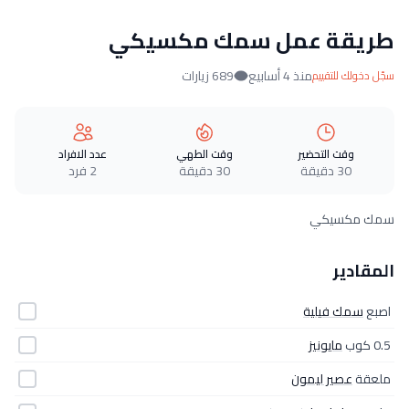
طريقة عمل سمك مكسيكي
منذ 4 أسابيع
689 زيارات
سجّل دخولك للتقييم
وقت التحضير
وقت الطهي
عدد الافراد
30 دقيقة
30 دقيقة
2 فرد
سمك مكسيكي
المقادير
اصبع
سمك فيلية
0.5 كوب
مايونيز
ملعقة
عصير ليمون