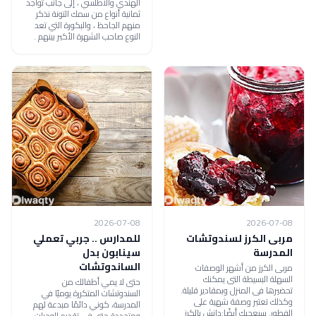
الهندي والأطلسي ، إلى جانب تواجد
ثمانية أنواع من سمك التونة نذكر
منهم الجاحظ ، والبكورة التي تعد
النوع صاحب الشهرة الأكبر بينهم .
2026-07-08
2026-07-08
مربى الكرز لسندوتشات
للمدارس .. جربي تعملي
المدرسة
سينابون بدل
الساندوتشات
مربى الكرز من أشهر الوصفات
السهلة البسيطة التى يمكنك
حتى لا يمي أطفالك من
تحضيرها فى المنزل وبمقادير قليلة.
السندوتشات المتكررة يوميًا في
وكذلك تعتبر وصفة شهية على
المدرسة، كوني دائمًا مبدعة لهم
الفطور. سيعجبك أيضًا:دانش بالكرز
ومتجددة حتى في تقديم الوجبات