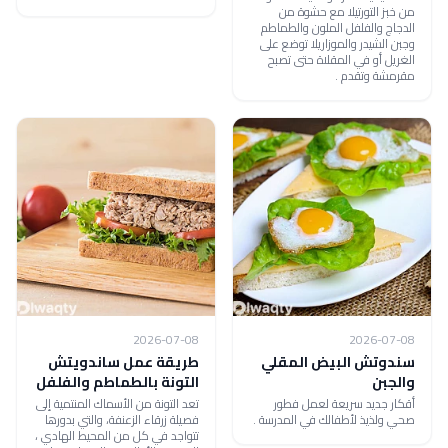
من خبز التورتيلا مع حشوة من
الدجاج والفلفل الملون والطماطم
وجبن الشيدر والموزاريلا توضع على
الغريل أو في المقلاة حتى تصبح
مقرمشة وتقدم .
2026-07-08
2026-07-08
سندوتش البيض المقلي
طريقة عمل ساندويتش
والجبن
التونة بالطماطم والفلفل
أقكار جديد سريعة لعمل فطور
تعد التونة من الأسماك المنتمية إلى
صحي ولذيذ لأطفالك في المدرسة .
فصيلة زرقاء الزعنفة، والتي بدورها
تتواجد في كل من المحيط الهادي ،