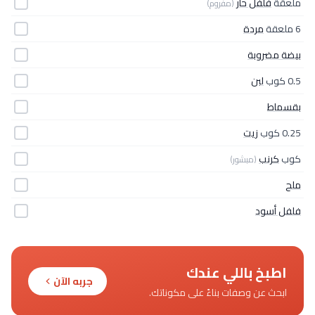
ملعقة
فلفل حار
(مفروم)
6 ملعقة
مردة
بيضة مضروبة
0.5 كوب
لبن
بقسماط
0.25 كوب
زيت
كوب
كرنب
(مبشور)
ملح
فلفل أسود
اطبخ باللي عندك
جربه الآن
ابحث عن وصفات بناءً على مكوناتك.