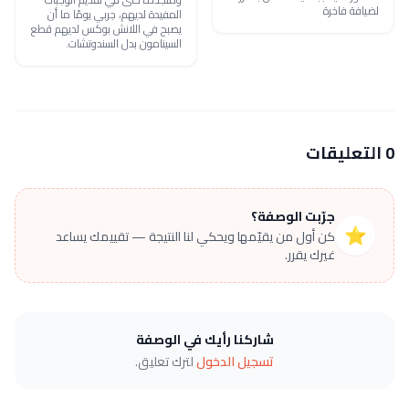
لضيافة فاخرة
المفيدة لديهم، جربي يومًا ما أن
يصبح في اللانش بوكس لديهم قطع
السينامون بدل السندوتشات.
0 التعليقات
جرّبت الوصفة؟
⭐
كن أول من يقيّمها ويحكي لنا النتيجة — تقييمك يساعد
غيرك يقرر.
شاركنا رأيك في الوصفة
تسجيل الدخول
لترك تعليق.