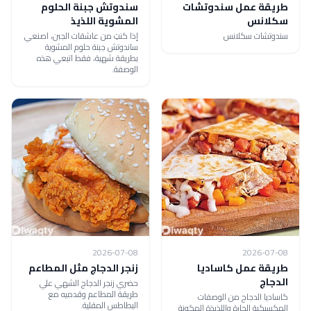
طريقة عمل سندوتشات
سندوتش جبنة الحلوم
سكلانس
المشوية اللذيذ
سندوتشات سكلانس
إذا كنتِ من عاشقات الجبن، اصنعي
ساندوتش جبنة حلوم المشوية
بطريقة شهية، فقط اتبعي هذه
الوصفة.
2026-07-08
2026-07-08
طريقة عمل كاساديا
زنجر الدجاج مثل المطاعم
الدجاج
حضري زنجر الدجاج الشهي علي
طريقة المطاعم وقدميه مع
كاساديا الدجاج من الوصفات
البطاطس المقلية.
المكسيكية الحارة واللذيذة المكونة