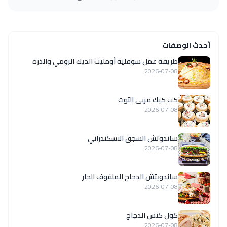
أحدث الوصفات
طريقة عمل سوفليه أومليت الديك الرومي والذرة
2026-07-08
كب كيك مربى التوت
2026-07-08
ساندوتش السجق الاسكندراني
2026-07-08
ساندويتش الدجاج الملفوف الحار
2026-07-08
كول كتس الدجاج
2026-07-08