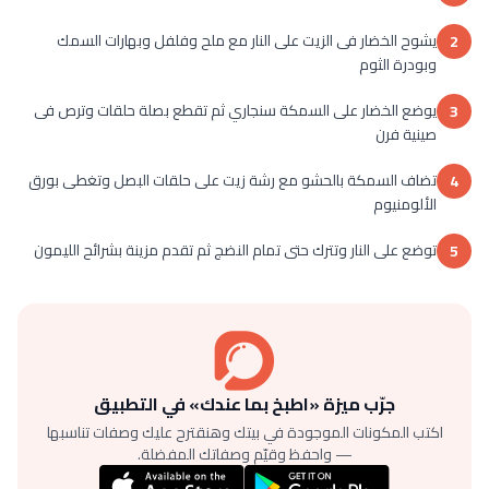
يشوح الخضار فى الزيت على النار مع ملح وفلفل وبهارات السمك
2
وبودرة الثوم
يوضع الخضار على السمكة سنجاري ثم تقطع بصلة حلقات وترص فى
3
صينية فرن
تضاف السمكة بالحشو مع رشة زيت على حلقات البصل وتغطى بورق
4
الألومنيوم
توضع على النار وتترك حتى تمام النضج ثم تقدم مزينة بشرائح الليمون
5
جرّب ميزة «اطبخ بما عندك» في التطبيق
اكتب المكونات الموجودة في بيتك وهنقترح عليك وصفات تناسبها
— واحفظ وقيّم وصفاتك المفضلة.