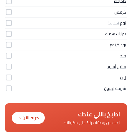
طماطم
كرفس
ثوم
(مفروم)
بهارات سمك
بودرة ثوم
ملح
فلفل أسود
زيت
شريحة
ليمون
اطبخ باللي عندك
جربه الآن
ابحث عن وصفات بناءً على مكوناتك.