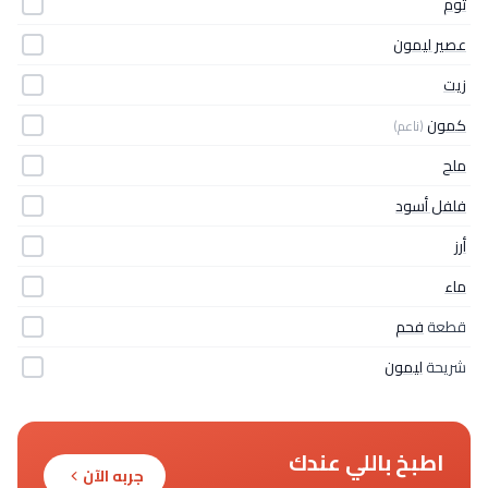
ثوم
عصير ليمون
زيت
كمون
(ناعم)
ملح
فلفل أسود
أرز
ماء
قطعة
فحم
شريحة
ليمون
اطبخ باللي عندك
جربه الآن