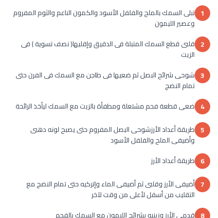
تبلى السمك بالملح والفلفل الأسود والكمون الناعم والثوم المفروم
1
وعصير الليمون
قلبى قطع السمك المتبلة فى الدقيق وإقليها( نصف تسوية ) فى
2
الزيت
شوحى شرائح البصل ثم ضعيها فى طاجن مع السمك فى الفرن حتى
3
تمام النضج
ضعى قطعة فحم مشتعلة ومطفأة بالزيت مع السمك ليأخذ الرائحة
4
طريقة أعداد الأرزشوحى البصل المفروم حتى يصبح لونه دهبى
5
وأضيفى الملح والفلفل الأسود
طريقة أعداد الأرز
6
أضيفى الأرز وقلبى ثم أضيفى الماء وإتركيه حتى تمام النضج مع
7
التقليب من أسفل لأعلى من وقت لآخر
قدمى الأرز وزينيه بشرائح الليمون مع السمك بالفحم
8