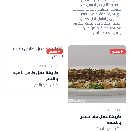
الشرقية كالقرفة والجنزبيل، مع
حموضة الطماطم وملوحة الأنشوجة
التي تضيف عمقًا غامرًا. الفلفل
المشوي والفلفل الحار يعطيان
الصوص طبقات من النكهة المتتالية،
مما يجعله طبقًا متوازنًا وشهيًّا
يناسب العشاء الراقي
فيديو
فيديو
2026-07-08
طريقة عمل طاجن بامية
باللحم
طاجن بامية باللحم
2026-07-08
طريقة عمل فتة حمص
باللحمة
فتة حمص باللحمة