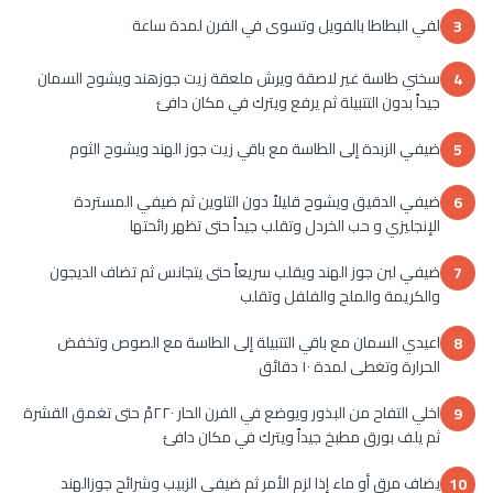
لفي البطاطا بالفويل وتسوى في الفرن لمدة ساعة
3
سخني طاسة غير لاصقة ويرش ملعقة زيت جوزهند ويشوح السمان
4
جيداً بدون التتبيلة ثم يرفع ويترك في مكان دافئ
ضيفي الزبدة إلى الطاسة مع باقي زيت جوز الهند ويشوح الثوم
5
ضيفي الدقيق ويشوح قليلاً دون التلوين ثم ضيفي المستردة
6
الإنجليزي و حب الخردل وتقلب جيداً حتى تظهر رائحتها
ضيفي لبن جوز الهند ويقلب سريعاً حتى يتجانس ثم تضاف الديجون
7
والكريمة والملح والفلفل وتقلب
اعيدي السمان مع باقي التتبيلة إلى الطاسة مع الصوص وتخفض
8
الحرارة وتغطى لمدة ١٠ دقائق
اخلي التفاح من البذور ويوضع في الفرن الحار ٢٢٠مْ حتى تغمق القشرة
9
ثم يلف بورق مطبخ جيداً ويترك في مكان دافئ
يضاف مرق أو ماء إذا لزم الأمر ثم ضيفي الزبيب وشرائح جوزالهند
10