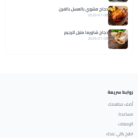
دجاج مشوي بالعسل بالفرن
2026-07-08
دجاج شاورما متبل للرجيم
2026-07-08
روابط سريعة
أضف مطعمك
مساعدة
الوصفات
اطبخ باللي عندك