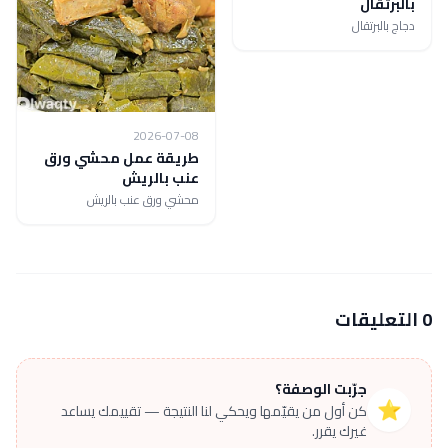
بالبرتقال
دجاج بالبرتقال
2026-07-08
طريقة عمل محشي ورق
عنب بالريش
محشي ورق عنب بالريش
0 التعليقات
جرّبت الوصفة؟
⭐
كن أول من يقيّمها ويحكي لنا النتيجة — تقييمك يساعد
غيرك يقرر.