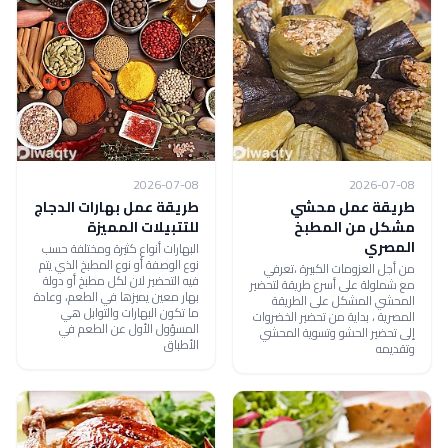
2026-07-08
2026-07-08
طريقة عمل محشي
طريقة عمل بهارات الدجاج
مشكل من المطبخ
للتتبيلات المميزة
المصري
البهارات أنواع كثيرة ومختلفة حسب
نوع الوصفة أو نوع المطبخ الذي يتم
من أجل العزومات الكبيرة ،تعرفي
فيه التحضير لان لكل مطبخ أو دولة
مع شملولة على أسرع طريقة لتحضير
بهار معين يميزها في الطعم، وعادة
المحشي المشكل على الطريقة
ما تكون البهارات والتوابل هي
المصرية ، بداية من تحضير الخضروات
المسؤول الأول عن الطعم في
إلى تحضير الحشو وتسوية المحشي
الأطباق
وتقديمه