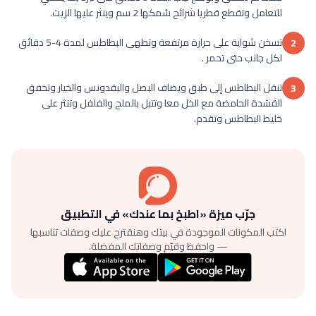
للتعامل وتقطع قطريا شرائح سُمكها 2 سم وينثر عليها الزيت.
تسخن شواية على حرارة مرتفعة وتطهى البطاطس لمدة 4-5 دقائق
2
لكل جانب حتى تحمر .
تنقل البطاطس إلى طبق ويضاف البصل والبقدونس والخيار وتخفق
3
القشدة الحامضة مع الخل معا وتتبل بالملح والفلفل وتنثر على
خليط البطاطس وتقدم.
جرّب ميزة «اطبخ بما عندك» في التطبيق
اكتب المكونات الموجودة في بيتك وهنقترح عليك وصفات تناسبها
— واحفظ وقيّم وصفاتك المفضلة.