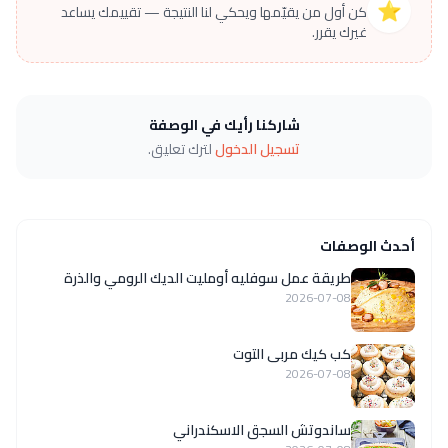
⭐
كن أول من يقيّمها ويحكي لنا النتيجة — تقييمك يساعد
غيرك يقرر.
شاركنا رأيك في الوصفة
تسجيل الدخول
لترك تعليق.
أحدث الوصفات
طريقة عمل سوفليه أومليت الديك الرومي والذرة
2026-07-08
كب كيك مربى التوت
2026-07-08
ساندوتش السجق الاسكندراني