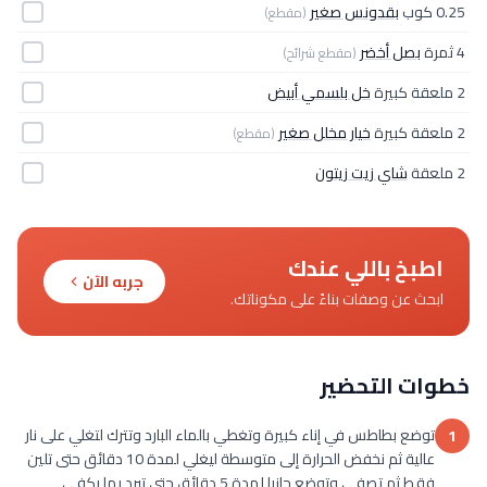
0.25 كوب
بقدونس صغير
(مقطع)
4 ثمرة
بصل أخضر
(مقطع شرائح)
2 ملعقة كبيرة
خل بلسمي أبيض
2 ملعقة كبيرة
خيار مخلل صغير
(مقطع)
2 ملعقة
شاي زيت زيتون
اطبخ باللي عندك
جربه الآن
ابحث عن وصفات بناءً على مكوناتك.
خطوات التحضير
توضع بطاطس في إناء كبيرة وتغطي بالماء البارد وتترك لتغلي على نار
1
عالية ثم نخفض الحرارة إلى متوسطة ليغلي لمدة 10 دقائق حتى تلين
فقط ثم تصفى وتوضع جانبا لمدة 5 دقائق حتى تبرد بما يكفي