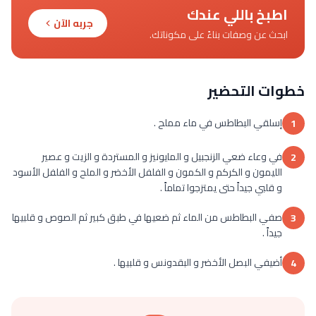
اطبخ باللي عندك
جربه الآن
ابحث عن وصفات بناءً على مكوناتك.
خطوات التحضير
إسلقي البطاطس في ماء مملح .
1
في وعاء ضعي الزنجبيل و المايونيز و المستردة و الزيت و عصير
2
الليمون و الكركم و الكمون و الفلفل الأخضر و الملح و الفلفل الأسود
و قلبي جيداً حتى يمتزجوا تماماً .
صفي البطاطس من الماء ثم ضعيها في طبق كبير ثم الصوص و قلبيها
3
جيداً .
أضيفي البصل الأخضر و البقدونس و قلبيها .
4