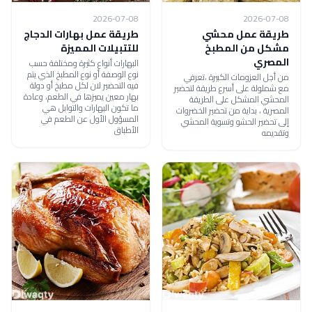
2026-07-08
2026-07-08
طريقة عمل محشي
طريقة عمل بهارات الدجاج
مشكل من المطبخ
للتتبيلات المميزة
المصري
البهارات أنواع كثيرة ومختلفة حسب
نوع الوصفة أو نوع المطبخ الذي يتم
من أجل العزومات الكبيرة ،تعرفي
فيه التحضير لان لكل مطبخ أو دولة
مع شملولة على أسرع طريقة لتحضير
بهار معين يميزها في الطعم، وعادة
المحشي المشكل على الطريقة
ما تكون البهارات والتوابل هي
المصرية ، بداية من تحضير الخضروات
المسؤول الأول عن الطعم في
إلى تحضير الحشو وتسوية المحشي
الأطباق
وتقديمه