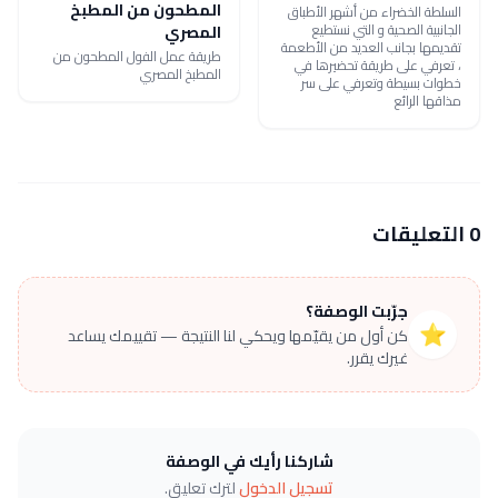
المطحون من المطبخ
السلطة الخضراء من أشهر الأطباق
الجانبية الصحية و التي نستطيع
المصري
تقديمها بجانب العديد من الأطعمة
طريقة عمل الفول المطحون من
، تعرفي على طريقة تحضيرها في
المطبخ المصري
خطوات بسيطة وتعرفي على سر
مذاقها الرائع
0 التعليقات
جرّبت الوصفة؟
⭐
كن أول من يقيّمها ويحكي لنا النتيجة — تقييمك يساعد
غيرك يقرر.
شاركنا رأيك في الوصفة
تسجيل الدخول
لترك تعليق.