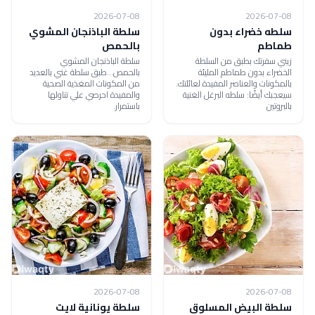
2026-07-08
2026-07-08
سلطه خضراء بدون
سلطة الباذنجان المشوي
طماطم
بالحمص
زيني سفرتك بطبق من السلطة
سلطة الباذنجان المشوي
الخضراء بدون طماطم المليئة
بالحمص...طبق سلطة غني بالعديد
بالمكونات والعناصر المفيدة لعائلتك.
من المكونات المغذية الصحية
سيعجبك أيضًا: سلطه البرغل الغنية
والمفيدة احرصي علي تناولها
بالبروتين
باستمرار.
2026-07-08
2026-07-08
سلطة البيض المسلوق
سلطة يونانية لايت