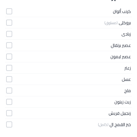
كرنب ألوان
بروكلى
(مسلوق)
زبادى
عصير برتقال
عصير ليمون
زعتر
عسل
ملح
زيت زيتون
زنجبيل فريش
خبز القمح ال
(كامل)