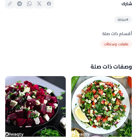
شارك
#سلطة
أقسام ذات صلة
مقبلات وسلطات
وصفات ذات صلة