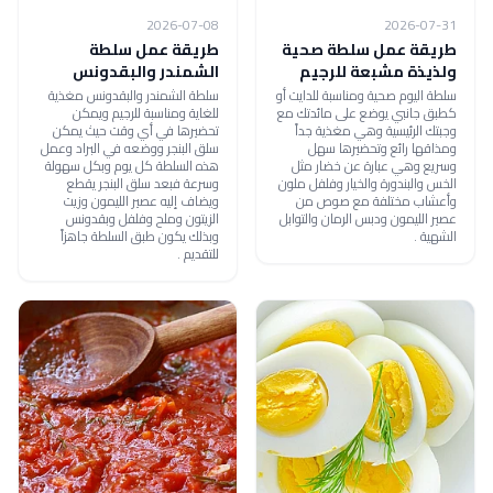
2026-07-08
2026-07-31
طريقة عمل سلطة صحية
طريقة عمل سلطة
ولذيذة مشبعة للرجيم
الشمندر والبقدونس
سلطة اليوم صحية ومناسبة للدايت أو
سلطة الشمندر والبقدونس مغذية
كطبق جانبي يوضع على مائدتك مع
للغاية ومناسبة للرجيم ويمكن
وجبتك الرئيسية وهي مغذية جداً
تحضيرها في أي وقت حيث يمكن
ومذاقها رائع وتحضيرها سهل
سلق البنجر ووضعه في البراد وعمل
وسريع وهي عبارة عن خضار مثل
هذه السلطة كل يوم وبكل سهولة
الخس والبندورة والخيار وفلفل ملون
وسرعة فبعد سلق البنجر يقطع
وأعشاب مختلفة مع صوص من
ويضاف إليه عصير الليمون وزيت
عصير الليمون ودبس الرمان والتوابل
الزيتون وملح وفلفل وبقدونس
الشهية .
وبذلك يكون طبق السلطة جاهزاً
للتقديم .