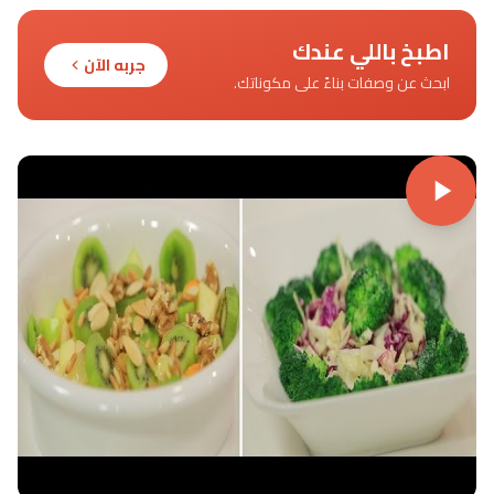
اطبخ باللي عندك
جربه الآن
ابحث عن وصفات بناءً على مكوناتك.