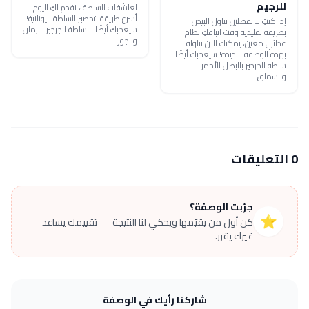
للرجيم
لعاشقات السلطة ، نقدم لكِ اليوم
أسرع طريقة لتحضير السلطة اليونانية!
إذا كنتِ لا تفضلين تناول البيض
سيعجبك أيضًا: سلطة الجرجير بالرمان
بطريقة تقليدية وقت اتباعكِ نظام
والجوز
غذائي معين، يمكنك الان تناوله
بهذه الوصفة اللذيذة! سيعجبك أيضًا:
سلطة الجرجير بالبصل الأحمر
والسماق
0 التعليقات
جرّبت الوصفة؟
⭐
كن أول من يقيّمها ويحكي لنا النتيجة — تقييمك يساعد
غيرك يقرر.
شاركنا رأيك في الوصفة