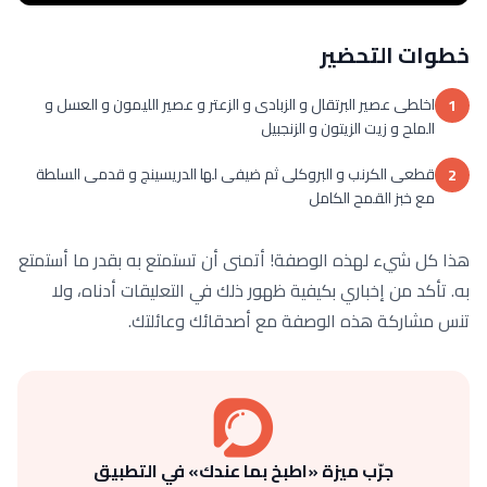
خطوات التحضير
اخلطى عصير البرتقال و الزبادى و الزعتر و عصير الليمون و العسل و
1
الملح و زيت الزيتون و الزنجبيل
قطعى الكرنب و البروكلى ثم ضيفى لها الدريسينج و قدمى السلطة
2
مع خبز القمح الكامل
هذا كل شيء لهذه الوصفة! أتمنى أن تستمتع به بقدر ما أستمتع
به. تأكد من إخباري بكيفية ظهور ذلك في التعليقات أدناه، ولا
تنس مشاركة هذه الوصفة مع أصدقائك وعائلتك.
جرّب ميزة «اطبخ بما عندك» في التطبيق