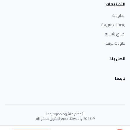
التصنيفات
الحلويات
وصفات سريعة
اطباق رئيسية
حلويات غربية
اتصل بنا
تابعنا
الأحكام والشروط
خصوصية
عنا
© 2026 Dlwaqty. جميع الحقوق محفوظة.
Powered by
GAIT