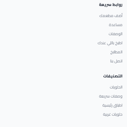
روابط سريعة
أضف مطعمك
مساعدة
الوصفات
اطبخ باللي عندك
المطابخ
اتصل بنا
التصنيفات
الحلويات
وصفات سريعة
اطباق رئيسية
حلويات غربية