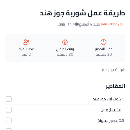
طريقة عمل شوربة جوز هند
منذ 4 أسابيع
147 زيارات
سجّل دخولك للتقييم
وقت التحضير
وقت الطهي
عدد الافراد
30 دقيقة
30 دقيقة
2 فرد
شوربة جوز هند
المقادير
1 كوب
لبن جوز هند
1
عشب ليمون
0.5
عصير ليمونة