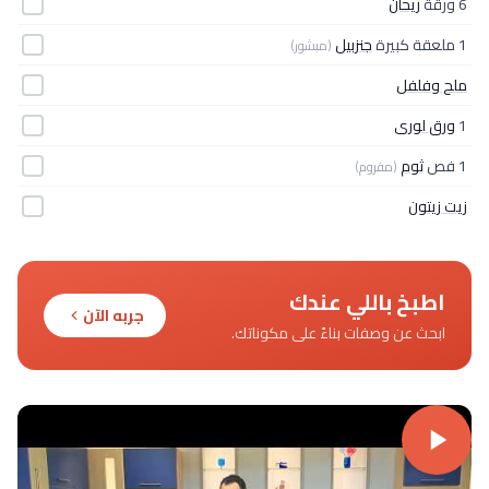
6 ورقة
ريحان
1 ملعقة كبيرة
جنزبيل
(مبشور)
ملح وفلفل
1
ورق لورى
1 فص
ثوم
(مفروم)
زيت زيتون
اطبخ باللي عندك
جربه الآن
ابحث عن وصفات بناءً على مكوناتك.