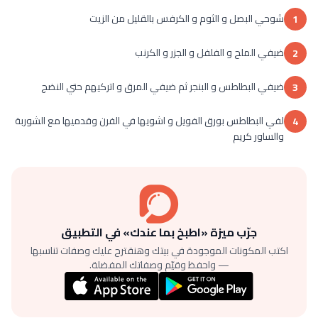
شوحي البصل و الثوم و الكرفس بالقليل من الزيت
1
ضيفي الملح و الفلفل و الجزر و الكرنب
2
ضيفي البطاطس و البنجر ثم ضيفي المرق و اتركيهم حتي النضج
3
لفي البطاطس بورق الفويل و اشويها في الفرن وقدميها مع الشوربة
4
والساور كريم
جرّب ميزة «اطبخ بما عندك» في التطبيق
اكتب المكونات الموجودة في بيتك وهنقترح عليك وصفات تناسبها
— واحفظ وقيّم وصفاتك المفضلة.