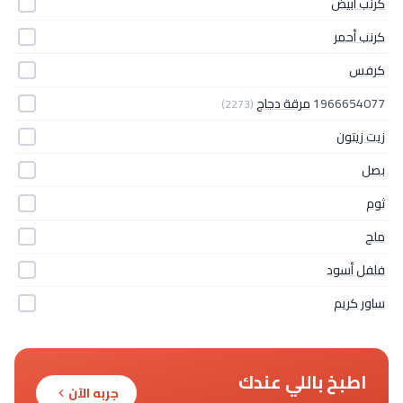
كرنب أبيض
كرنب أحمر
كرفس
1966654077
مرقة دجاج
(2273)
زيت زيتون
بصل
ثوم
ملح
فلفل أسود
ساور كريم
اطبخ باللي عندك
جربه الآن