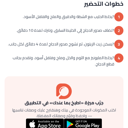
خطوات التحضير
?يخلط الحليب مع الشطة والدقيق والملح والفلفل الأسود.
1
?تضاف صدور الدجاج إلي الخليط السابق، وتترك لمدة 10 دقائق.
2
?يسخن زيت الزيتون، ثم تشوح صدور الدجاج لمدة 4 دقائق لكل جانب.
3
?يخلط المايونيز مع الثوم والخل وملح وفلفل أسود، وتقدم بجانب
4
قطع الدجاج.
جرّب ميزة «اطبخ بما عندك» في التطبيق
اكتب المكونات الموجودة في بيتك وهنقترح عليك وصفات تناسبها
— واحفظ وقيّم وصفاتك المفضلة.