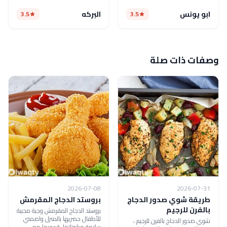
ابو يونس
البركه
3.5
3.5
وصفات ذات صلة
2026-07-08
2026-07-31
طريقة شوي صدور الدجاج
بروستد الدجاج المقرمش
بالفرن للرجيم
بروستد الدجاج المقرمش وجبة محببة
للأطفال حضريها بالمنزل واضمني
شوي صدور الدجاج بالفرن للرجيم ،
سلامة مكوناتها، قدميها مع