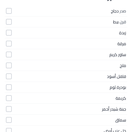
صدر
دجاج
قرن
بيط
زبدة
مرقة
ساور كريم
ملح
فلفل أسود
بودرة ثوم
كريمة
جبنة شيدر أحمر
سماق
خل عنب أبيض