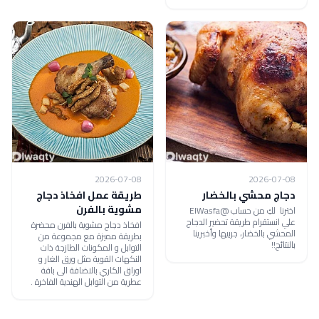
2026-07-08
2026-07-08
دجاج محشي بالخضار
طريقة عمل افخاذ دجاج
مشوية بالفرن
اخترنا لكِ من حساب @ElWasfa
علي انستقرام طريقة تحضير الدجاج
افخاذ دجاج مشوية بالفرن محضرة
المحشي بالخضار، جربيها وأخبرينا
بطريقة مميزة مع مجموعة من
بالنتائج!!
التوابل و المكونات الطازجة ذات
النكهات القوية مثل ورق الغار و
اوراق الكاري بالاضافة الى باقة
عطرية من التوابل الهندية الفاخرة .