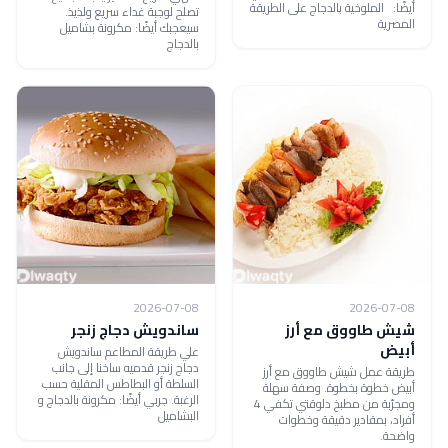
أيضًا: الملوخية بالدجاج على الطريقة
تصلح لوجبة غداء سريع ولذيذ.
المصرية
سيعجبك أيضًا: مكرونة بشاميل
بالدجاج
2026-07-08
2026-07-08
شيش طاووق مع أرز
ساندويش دجاج زنجر
أبيض
علي طريقة المطاعم ساندويش
دجاج زنجر قدميه ساخنا إلى جانب
طريقة عمل شيش طاووق مع أرز
السلطة أو البطاطس المقلية حسب
أبيض خطوة بخطوة. وصفة سهلة
الرغبة. جربي أيضًا: مكرونة بالدجاج و
ومجرّبة من مطبخ دلوقتي تكفي 4
البشاميل
أفراد، بمقادير دقيقة وخطوات
واضحة.