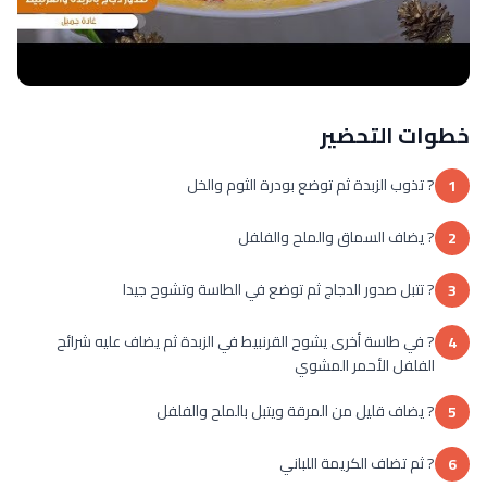
خطوات التحضير
? تذوب الزبدة ثم توضع بودرة الثوم والخل
1
? يضاف السماق والملح والفلفل
2
? تتبل صدور الدجاج ثم توضع في الطاسة وتشوح جيدا
3
? في طاسة أخرى يشوح القرنبيط في الزبدة ثم يضاف عليه شرائح
4
الفلفل الأحمر المشوي
? يضاف قليل من المرقة ويتبل بالملح والفلفل
5
? ثم تضاف الكريمة اللباني
6