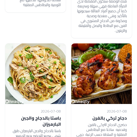
هذه الوصفة ستكون المفضلة لدى
الثومية والبطاطس المقلية!
المرأة العاملة فهي سهلة وسريعة
كما أن جميع أفراد العائلة سيحبونها
بالتأكيد وهي مغذية وصحية
ومكونة من الدجاج المشوي في
الفرن مع البطاطا والبصل والفليفلة
والزيتون .
2026-07-08
2026-07-08
دجاج تركي بالفرن
باستا بالدجاج والجبن
البارميزان
حضري الدجاج التركي بالفرن
وقدميه ساخنا مع البطاطس
باستا بالدجاج والجبن البارميزان طبق
المقلية و السلطة حسب الرغبة. جربي
شهي سريع التحضير يحبه الجميع