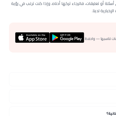
ئلة أو تعليقات، فالرجاء تركها أدناه. وإذا كنت ترغب في رؤية
خبارية لدينا.
ات تناسبها — واحفظ
انية؟