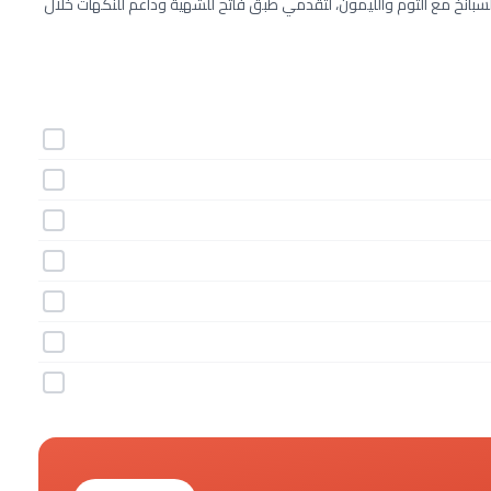
 للسبانخ مع الثوم والليمون، لتقدمي طبق فاتح للشهية وداعم للنكهات خلال