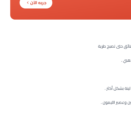
جربه الآن
قائق حتى تصبح طرية
هبي .
 وعصير الليمون .