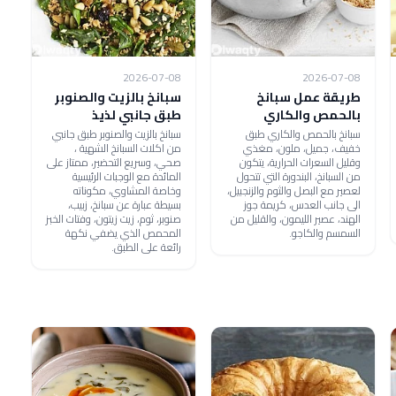
2026-07-08
2026-07-08
طريقة عمل سبانخ
سبانخ بالزيت والصنوبر
بالحمص والكاري
طبق جانبي لذيذ
سبانخ بالحمص والكاري طبق
سبانخ بالزيت والصنوبر طبق جانبي
خفيف، جميل، ملون، مغذي
من اكلات السبانخ الشهية ،
وقليل السعرات الحرارية، يتكون
صحي، وسريع التحضير، ممتاز على
من السبانخ، البندورة التي تتحول
المائدة مع الوجبات الرئيسية
لعصير مع البصل والثوم والزنجبيل،
وخاصة المشاوي، مكوناته
الى جانب العدس، كريمة جوز
بسيطة عبارة عن سبانخ، زبيب،
الهند، عصير الليمون، والقليل من
صنوبر، ثوم، زيت زيتون، وفتات الخبز
السمسم والكاجو.
المحمص الذي يضفي نكهة
رائعة على الطبق.