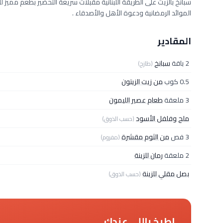
سبانخ بالزيت على الطريقة اللبنانية مقبلات سريعة التحضير بطعم مميز
الموائد الرمضانية ودعوة الأهل والأصدقاء .
المقادير
2 باقة
سبانخ
(طازج)
0.5 كوب
من زيت الزيتون
3 ملعقة
طعام عصير الليمون
ملح وفلفل الأسود
(حسب الذوق)
3 فص
من الثوم مقشرة
(مفروم)
2 ملعقة
رمان للزينة
بصل مقلي للزينة
(حسب الذوق)
اطبخ باللي عندك