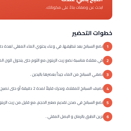
ابحث عن وصفات بناءً على مكوناتك.
خطوات التحضير
نضع السبانخ بعد تنظيفها، في وعاء يحتوي الماء المغلي لعدة د
1
في مقلاة مناسبة نضع زيت الزيتون مع الثوم حتى يتحول للون الذ
2
نصفي السبانخ من الماء جيداً بعصرها باليدين .
3
نضيف السبانخ للمقلاة، ونحرك قليلاً لمدة 2 دقيقة أو حتى تصبح لينة بشكل أكثر .
4
نضع السبانخ في صحن تقديم صغير الحجم، مع قليل من زيت الزيتون
5
نزين الطبق بالرمان و البصل المقلي .
6