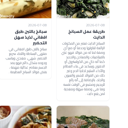
2026-07-08
2026-07-08
طريقة عمل السبانخ
سبانخ باللبن طبق
الدايت
افغاني لذيذ سهل
التحضير
السبانخ الدايت تعتبر من المكونات
الرائعة لتناولها وحدها أو مع أي
سبانخ باللبن طبق افغاني في
وصفة لما له من فوائد فهو غني
منتهى البساطة واللذة، سريع
بالفيتامينات والمعادن والحديد
التحضير، شهي، مغذي ويناسب
كما أنه خالٍ من الكولسترول أو
وجوده بشكل دائم فهو يمد
الدهون ويساعد في بناء العظام
الجسم بعناصر غذائية مهمة ،
والأداء السليم لخلايا الدم وغير
بفض فوائد السبانخ العظيمة .
ذلك من الفوائد للشعر والعيون
والجلد، بالإضافة إلى أنه رائع
للريجيم ومشبع في الوقت نفسه
وها هي وصفة سهلة ومغذية
لمن يتبع دايت .