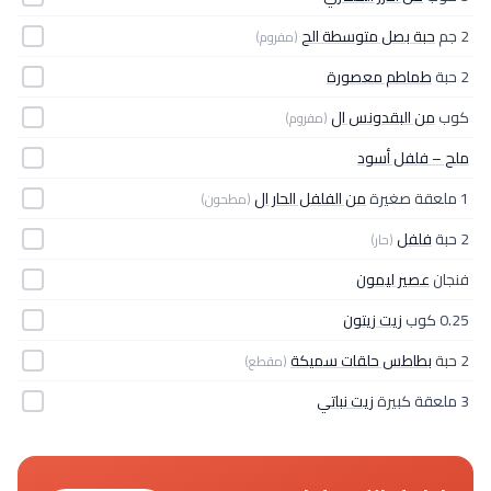
2 جم
حبة بصل متوسطة الح
(مفروم)
2 حبة
طماطم معصورة
كوب
من البقدونس ال
(مفروم)
ملح – فلفل أسود
1 ملعقة صغيرة
من الفلفل الحار ال
(مطحون)
2 حبة
فلفل
(حار)
فنجان
عصير ليمون
0.25 كوب
زيت زيتون
2 حبة
بطاطس حلقات سميكة
(مقطع)
3 ملعقة كبيرة
زيت نباتي