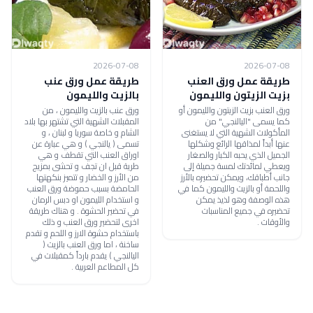
2026-07-08
2026-07-08
طريقة عمل ورق العنب
طريقة عمل ورق عنب
بزيت الزيتون والليمون
بالزيت والليمون
ورق العنب بزيت الزيتون والليمون أو
ورق عنب بالزيت والليمون ، من
كما يسمى "اليالنجي" من
المقبلات الشهية التي تشتهر بها بلاد
المأكولات الشهية التي لا يستغنى
الشام و خاصة سوريا و لبنان ، و
عنها أبداً لمذاقها الرائع وشكلها
تسمى ( يالنجي ) و هي عبارة عن
الجميل الذي يحبه الكبار والصغار
اوراق العنب التي تقطف و هي
ويعطي لمائدتك لمسة جميلة إلى
طرية قبل ان تجف و تحشى بمزيج
جانب أطباقك، ويمكن تحضيره بالأرز
من الأرز و الخضار و تتميز بنكهتها
واللحمة أو بالزيت والليمون كما في
الحامضة بسبب حموضة ورق العنب
هذه الوصفة وهو لذيذ يمكن
و استخدام الليمون او دبس الرمان
تحضيره في جميع المناسبات
في تحضير الحشوة . و هناك طريقة
والأوقات .
اخرى لتحضير ورق العنب و ذلك
باستخدام حشوة الارز و اللحم و تقدم
ساخنة ، اما ورق العنب بالزيت (
اليالنجي ) يقدم بارداً كمقبلات في
كل المطاعم العربية .