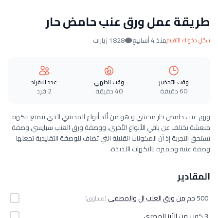
طريقة عمل ورق عنب حامض حار
منذ 4 أسابيع
1828 زيارات
سجّل دخولك للتقييم
وقت التحضير
وقت الطهي
عدد الافراد
60 دقيقة
40 دقيقة
2 فرد
ورق عنب حامض حار محشي و هو من ألذ أنواع المحشي الذي يتمتع بنكهة
منعشة تختلف عن باقي الأنواع الأخرى، ووصفة ورق العنب سبايسي وصفة
تستحق التجربة إذ أن المكونات القليلة التي تضاف للوصفة التقليدية تجعلها
وصفة غنية ومميزة بالنكهات اللذيذة.
المقادير
500 جم
من ورق العنب ال والمصفى
(مسلوق)
3 كوب
من الأرز المصري