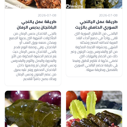
2026-07-08
2026-07-08
طريقة عمل اليالنجي
طريقة عمل يالنجي
السوري الحامض بالزيت
الباذنجان بدبس الرمان
اليالنجي من الأطباق السورية التي
يالنجي الباذنجان بدبس الرمان من
تلقى رواجاً في جميع أنحاء البلاد
المأكولات الشهية التي يحبها الجميع
العربية لمذاقه المميز وشكله
ويمكن صنعه بورق العنب أو
الشهي وحشوته اللذيذة المكونة
الباذنجان، وفي وصفة اليوم نقدم
من الرز والبقدونس وزيت الزيتون وغير
يالنجي الباذنجان بدبس الرمان حيث
ذلك من الخضار والبهارات التي
يتم تحضير الحشوة المكونة من الأرز
تضفي نكهة لا تقاوم للطبق وفيما
والبندورة والبصل والثوم والبقدونس
يلي طريقة تحضير اليالنجي السوري
ودبس الرمان ثم وضعها داخل
بالتفصيل وبطريقة سهلة .
الباذنجان المحفور ويتم غليه بمرق
من عصير الليمون ودبس الرمان
وبذلك يصبح جاهزاً للتقديم .