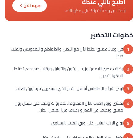
اطبخ باللي عندك
جربه الآن
ابحث عن وصفات بناءً على مكوناتك.
خطوات التحضير
في وعاء عميق يخلط الأرز مع البصل والطماطم والبقدونس ويقلب
1
جيدا
يضاف عصير الليمون وزيت الزيتون والتوابل ويقلب جيدا حتى تختلط
2
المكونات جيدا
ترص شرائح البطاطس أسفل القدر الذي سيطهى فيه ورق العنب
3
يحشى ورق العنب بالأرز المخلوط بالخضروات ويلف على شكل رول
4
مغلق ويصف في القدر و نضيف قرنا الفلفل الحار .
يوزع الزيت النباتي على ورق العنب بالتساوي
5
يغطى ورق العنب بالماء ويترك على النار حتى يغلي