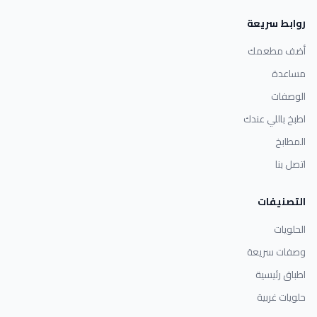
روابط سريعة
أضف مطعمك
مساعدة
الوصفات
اطبخ باللي عندك
المطابخ
اتصل بنا
التصنيفات
الحلويات
وصفات سريعة
اطباق رئيسية
حلويات غربية