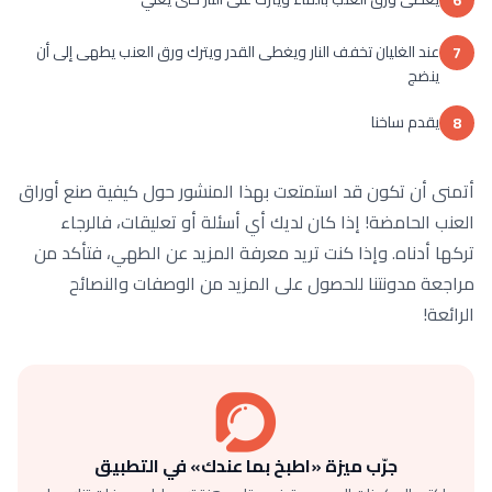
6
عند الغليان تخفف النار ويغطى القدر ويترك ورق العنب يطهى إلى أن
7
ينضج
يقدم ساخنا
8
أتمنى أن تكون قد استمتعت بهذا المنشور حول كيفية صنع أوراق
العنب الحامضة! إذا كان لديك أي أسئلة أو تعليقات، فالرجاء
تركها أدناه. وإذا كنت تريد معرفة المزيد عن الطهي، فتأكد من
مراجعة مدونتنا للحصول على المزيد من الوصفات والنصائح
الرائعة!
جرّب ميزة «اطبخ بما عندك» في التطبيق