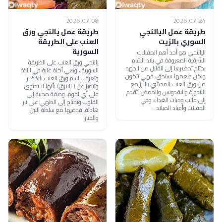
2026-07-08
2026-07-24
طريقة عمل اليالنجي
طريقة عمل يالنجي ورق
السوري بالزيت
العنب على الطريقة
السورية
اليالنجي هو أحد أهم المقبلات
الشرقية المعروفة في بلاد الشام،
يالنجي ورق العنب على الطريقة
يحتاج تحضيرها إلى القليل من الجهد
السورية ، وهي أكلة غاية في اللذة
ولكن طعمها يستحق، فهي تتكون
وتعرف باسم ورق العنب بالخضار
من ورق العنب المحشي بالأرز مع
وتتميز عن ( اليبرق) بأنها لا تحتوي
البندورة والبقدونس والحمض، تقدم
على أي لحوم، وصفة محببة إلى
إلى جانب وجبات الغداء وفي
القلوب وتحتاج إلى الطهي على نار
الحفلات وأعياد الميلاد .
هادئة. قدميها مع سلطة اللبن
والخيار.