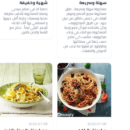
سهلة وسريعة
شهية وخفيفة
معكرونة سهلة وسريعة ، طبق
حضرنا لك في مطبخ سيدتي
معكرونة سريع التحضير وموفر
وصفة المعكرونة بالحليب بطريقة
للوقت في خمس دقائق من دون
صحية وبسعرات حرارية أقل، جربيها
جهد، عن طريق الميكروويف،
و استمتعي بها أثناء اتباعك
وكل مانحتاجه هو أن نضع وجبة
للرجيم. اقرئي ايضاً : دجاج مع
المعكرونة مع الماء في وعاء
الباستا والجبن بالفرن
ميكروويف مناسب كي تنضج
حسب رغبتنا في سماكتها
وطراوتها، ثم تتبيلها بما نرغب من
الصوص والمقبلات .
2026-07-08
2026-07-08