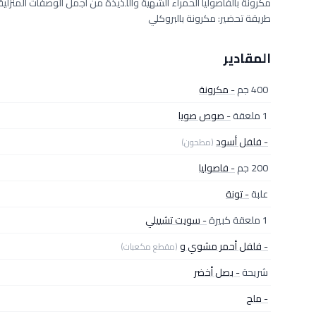
مكرونة بالفاصوليا الحمراء الشهية واللذيذة من أجمل الوصفات المنزلية 
طريقة تحضير: مكرونة بالبروكلي
المقادير
400 جم
- مكرونة
1 ملعقة
- صوص صويا
- فلفل أسود
(مطحون)
200 جم
- فاصوليا
علبة
- تونة
1 ملعقة كبيرة
- سويت تشييلي
- فلفل أحمر مشوي و
(مقطع مكعبات)
شريحة
- بصل أخضر
- ملح