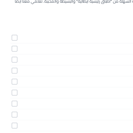
السهلة من "اطباق رئيسية ايطالية" والبسيطة والمحببة. تعلمي معنا أيضاً