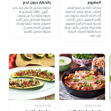
المفروم
بالخضار بدون لحم
نختار لك دائماً من قسم الرجيم،
مكرونة بشاميل بالخضار بدون لحم
وصفات مختارة بعناية، لتحضيرها
... أبهري عائلتك بتقديم وجبة
أثناء اتباعك الحمية، مكرونة دايت
سريعة وطيبة جداً من وصفات
باللحم المفروم، حضري الأكلات
المكرونة بالبشاميل بدون اللحم
الصحية باستخدام اللحم المفروم،
المفروم، وصفة خفيفة ولذيذة
والمكرونة، وتمتعي بأطيب وجبة
وتستحق التجربة شاهدي:
صحية وقليلة السعرات الحرارية
مكرونة بشاميل بالفيديو
دون خوف
2026-07-08
2026-07-08