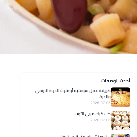
أحدث الوصفات
طريقة عمل سوفليه أومليت الديك الرومي
والذرة
2026-07-08
كب كيك مربى التوت
2026-07-08