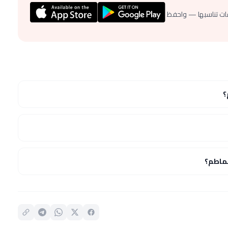
ات تناسبها — واحفظ
؟
ماطم؟