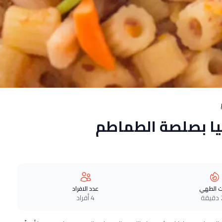
يا بصلصة الطماطم
 الطهي
عدد الافراد
ة
4 أفراد