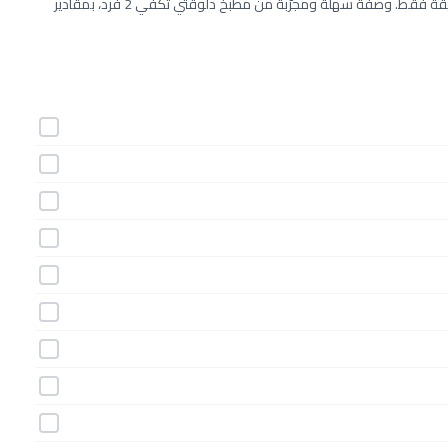
طريقة عمل التبنياكي الصيني خطوة بخطوة بـ14 مكونات وفي 20 دقيقة فقط. وصفة سهلة ومجرّبة من مطبخ دلوقتي تكفي 2 فرد، بمقادير