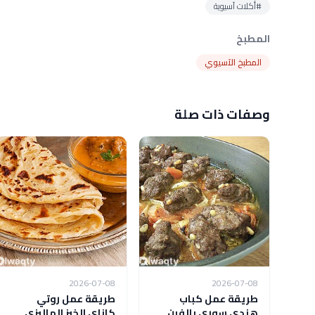
#أكلات آسيوية
المطبخ
المطبخ الآسيوي
وصفات ذات صلة
2026-07-08
2026-07-08
طريقة عمل كباب
طريقة عمل روتي
هندي سوري بالفرن
كاناي الخبز الماليزي