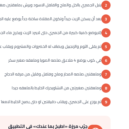
يتبل الجمبري بالخل والملح والفلفل الاسود ويرش بملعقتين صغي
2
بعد أن يسخن الزيت جيداً وتكون المقلاة ساخنة جداً يوضع عليه ال
3
(لايوضع كمية كبيرة من الجمبري حتى لايبرد الزيت ويخرج ماء ا
4
ثم يقلى الثوم والزنجبيل ويضاف له الخضروات والمشروم ويقلب ع
5
في كوب يوضع 4 ملاعق صلصه الصويا وملعقه صغير سكر
6
وملعقتين صلصه المحار وملح وفلفل وقليل من مرقه الدجاج
7
وملعقتين صغيرتين من النشاويحرك الخليط بالملعقه جيدا
8
ثم يوزع على الجمبري ويقلب دقيقتين او حتى يصبح الخليط لامعا ث
9
جرّب ميزة «اطبخ بما عندك» في التطبيق