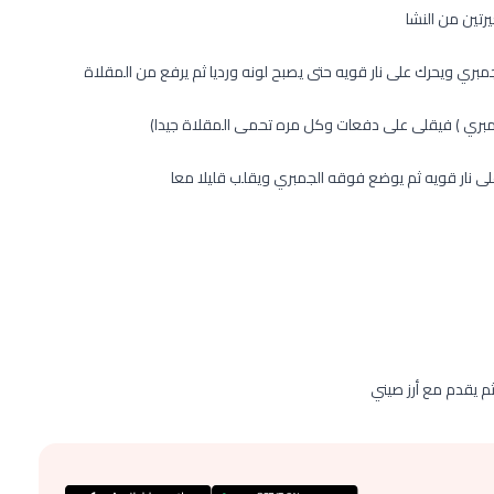
رتين من النشا
جمبري ويحرك على نار قويه حتى يصبح لونه ورديا ثم يرفع من المقلاة
لجمبري ) فيقلى على دفعات وكل مره تحمى المقلاة جيدا)
لى نار قويه ثم يوضع فوقه الجمبري ويقلب قليلا معا
م يقدم مع أرز صيني