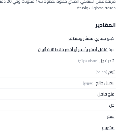
دقيقة وخطوات واضحة.
المقادير
كيلو
جمبري مقشر ومنظف
حبة
فلفل أصفر وأحمر أو أخضر فقط ثلاث ألوان
2 حبة
جزر
(مقطع شرائح)
ثوم
(مفروم)
زنجبيل طازج
(مفروم)
ملح فلفل
خل
سكر
مشروم