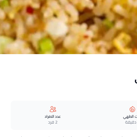
 الطهي
عدد الافراد
2 فرد