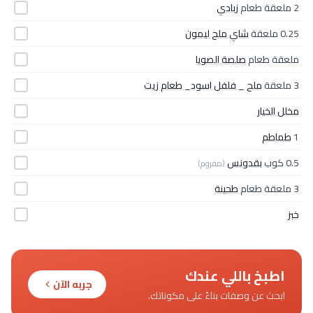
2 ملعقة طعام
زبادي
0.25 ملعقة
شاي ملح ليمون
ملعقة طعام
صلصة الصويا
3 ملعقة
ملح _ فلفل اسود_ طعام زيت
مخلل الخيار
1
طماطم
0.5 كوب
بقدونس
(مفروم)
3 ملعقة طعام
طحينة
خبز
اطبخ باللي عندك
جربه الآن
ابحث عن وصفات بناءً على مكوناتك.