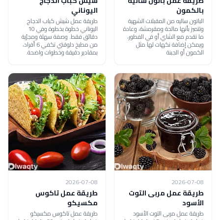
طريقة عمل باتون ساليه
شيش كباب الدجاج
بالكمون
اليوناني
الباتون ساليه من المقبلات الشهية
طريقة عمل شيش كباب الدجاج
وتتميز بأنها مالحة ومقرمشة، وعادة
اليوناني خطوة بخطوة وفي 10
ما تقدم مع الشاي أو في الفطور،
دقائق فقط. وصفة سهلة ومجرّبة
ويمكن إضافة نكهات لها مثل
من مطبخ دلوقتي تكفي 6 أفراد،
الكمون أو الجبنة
بمقادير دقيقة وخطوات واضحة.
2026-07-08
2026-07-08
طريقة عمل مربى التوت
طريقة عمل تاكوس
الأسود
مكسيكو
طريقة عمل مربى التوت الأسود
طريقة عمل تاكوس مكسيكو