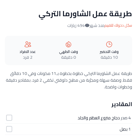
طريقة عمل الشاورما التركي
منذ شهر
494 زيارات
سجّل دخولك للتقييم
وقت التحضير
وقت الطهي
عدد الافراد
10 دقيقة
0 دقيقة
2 فرد
طريقة عمل الشاورما التركي خطوة بخطوة بـ11 مكونات وفي 10 دقائق
فقط. وصفة سهلة ومجرّبة من مطبخ دلوقتي تكفي 2 فرد، بمقادير دقيقة
وخطوات واضحة.
المقادير
4 صدر
دجاج منزوع العظم والجلد
1
بصل