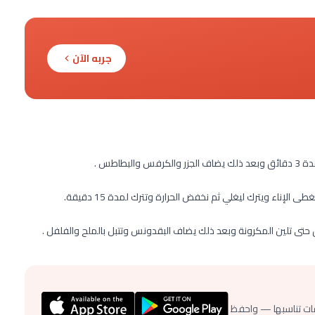
جربه الآن
اطس .
ات تناسبها — واحفظ