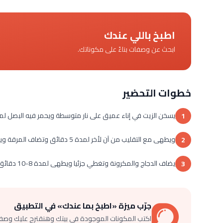
اطبخ باللي عندك
ابحث عن وصفات بناءً على مكوناتك.
خطوات التحضير
يسخن الزيت في إناء عميق على نار متوسطة ويحمر فيه البصل لمدة 3 دقائق وبعد ذلك يضاف الجزر والكرفس والبط
1
ويطهى مع التقليب من آن لأخر لمدة 5 دقائق وتضاف المرقة ويغطى الإناء ويترك ليغلي ثم نخفض الحرارة وتترك لمدة 15 دقيقة.
2
يضاف الدجاج والمكرونة وتغطي جزئيا ويطهى لمدة 8-10 دقائق حتى تلين المكرونة وبعد ذلك يضاف البقدونس وتتبل بالملح والفلفل .
3
جرّب ميزة «اطبخ بما عندك» في التطبيق
اكتب المكونات الموجودة في بيتك وهنقترح عليك وصف