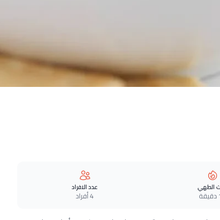
 الطهي
عدد الافراد
ة
4 أفراد