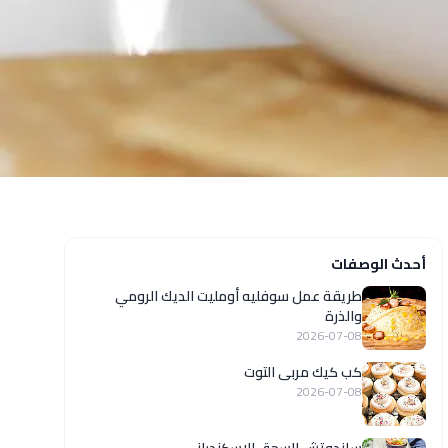
أحدث الوصفات
طريقة عمل سوفليه أومليت الديك الرومي
والذرة
2026-07-08
كب كيك مربى التوت
2026-07-08