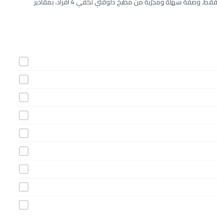
طريقة عمل النودلز بالدجاج خطوة بخطوة بـ9 مكونات وفي 15 دقيقة فقط. وصفة سهلة ومجرّبة من مطبخ دلوقتي تكفي 4 أفراد، بمقادير