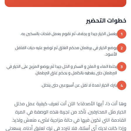
خطوات التحضير
يغسل الخيار جيدا و يجفف ثم نقوم بعمل فتحات بالسكين به.
1
يوضع الخيار في برطمان محكم الغلق ثم توضع عليه حبات الفلفل
2
الأسود.
يخلط الماء و الملح و السكر و الخل جيدا ثم يوضع المزيج على الخيار في
3
البرطمان حتى يغطيه بالكامل و يحكم غلق البرطمان.
يترك الخيار لمدة لا تقل عن أسبوعين حتى يتخلل.
4
وها أنت ذا، أيها الأصدقاء! الآن أنت تعرف كيفية عمل مخلل
الخيار مثل المحترفين. تأكد من تجربة هذه الوصفة في المرة
القادمة التي تكون فيها في حالة مزاجية لشيء منعش ولذيذ.
وإذا كانت لديك أي أسئلة، فلا تتردد في ترك تعليق أدناه. يسعدني