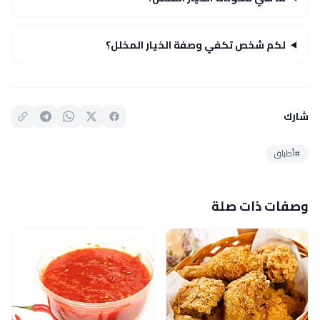
لكم شخص تكفي وصفة الخيار المخلل؟
شارك
#أطباق
وصفات ذات صلة