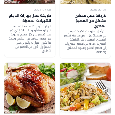
2026-07-08
2026-07-08
طريقة عمل محشي
طريقة عمل بهارات الدجاج
مشكل من المطبخ
للتتبيلات المميزة
المصري
البهارات أنواع كثيرة ومختلفة حسب
نوع الوصفة أو نوع المطبخ الذي يتم
من أجل العزومات الكبيرة ،تعرفي
فيه التحضير لان لكل مطبخ أو دولة
مع شملولة على أسرع طريقة لتحضير
بهار معين يميزها في الطعم، وعادة
المحشي المشكل على الطريقة
ما تكون البهارات والتوابل هي
المصرية ، بداية من تحضير الخضروات
المسؤول الأول عن الطعم في
إلى تحضير الحشو وتسوية المحشي
الأطباق
وتقديمه