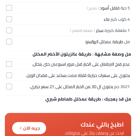
5 حبة
فلفل أسود
( صحيح )
4 كوب كبير
ماء
1 ملعقة كبيرة
سكر
( ملعقة الطعام )
مل
طريقة عمخلل الهالبينو
مل وصفة مشابهة : طريقة عالزيتون الأخضر المخلل
عدم فتح البرطمان على الخيار قبل مرور اسبوعين حتى يتخلل.
يحتوي على سعرات حرارية قليلة ممت يساعد على فقدان الوزن.
3021 جم
يحتوي ال 30 من الخيار المخلل على 21 سعر حراري.
مل قد يعجبك : طريقة عمخلل طماطم شيري
اطبخ باللي عندك
جربه الآن
ابحث عن وصفات بناءً على مكوناتك.