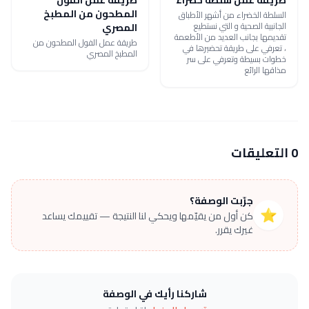
المطحون من المطبخ
السلطة الخضراء من أشهر الأطباق
الجانبية الصحية و التي نستطيع
المصري
تقديمها بجانب العديد من الأطعمة
طريقة عمل الفول المطحون من
، تعرفي على طريقة تحضيرها في
المطبخ المصري
خطوات بسيطة وتعرفي على سر
مذاقها الرائع
0 التعليقات
جرّبت الوصفة؟
⭐
كن أول من يقيّمها ويحكي لنا النتيجة — تقييمك يساعد
غيرك يقرر.
شاركنا رأيك في الوصفة