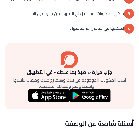
حرّكي المكوّنات جيّداً ثمّ إغلي القهوة من جديد على النار .
3
إسكبيها في فناجين ثمّ قدميها .
4
جرّب ميزة «اطبخ بما عندك» في التطبيق
اكتب المكونات الموجودة في بيتك وهنقترح عليك وصفات تناسبها
— واحفظ وقيّم وصفاتك المفضلة.
أسئلة شائعة عن الوصفة