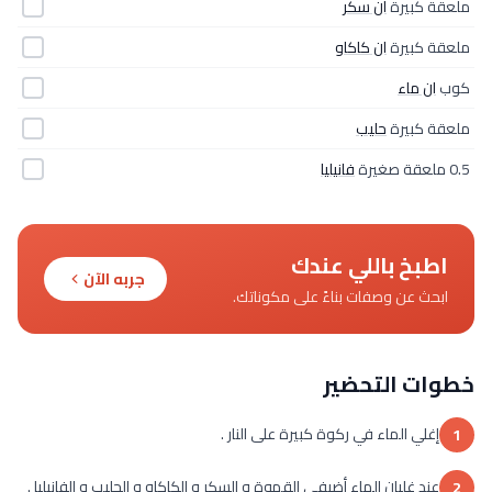
ملعقة كبيرة
ان سكر
ملعقة كبيرة
ان كاكاو
كوب
ان ماء
ملعقة كبيرة
حليب
0.5 ملعقة صغيرة
فانيليا
اطبخ باللي عندك
جربه الآن
ابحث عن وصفات بناءً على مكوناتك.
خطوات التحضير
إغلي الماء في ركوة كبيرة على النار .
1
عند غليان الماء أضيفي القهوة و السكر و الكاكاو و الحليب و الفانيليا .
2