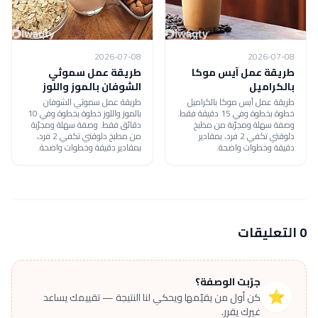
2026-07-08
2026-07-08
طريقة عمل آيس موكا
طريقة عمل سموثي
بالكراميل
الشوفان بالموز واللوز
طريقة عمل آيس موكا بالكراميل
طريقة عمل سموثي الشوفان
خطوة بخطوة وفي 15 دقيقة فقط.
بالموز واللوز خطوة بخطوة وفي 10
وصفة سهلة ومجرّبة من مطبخ
دقائق فقط. وصفة سهلة ومجرّبة
دلوقتي تكفي 2 فرد، بمقادير
من مطبخ دلوقتي تكفي 2 فرد،
دقيقة وخطوات واضحة.
بمقادير دقيقة وخطوات واضحة.
0 التعليقات
جرّبت الوصفة؟
⭐
كن أول من يقيّمها ويحكي لنا النتيجة — تقييمك يساعد
غيرك يقرر.