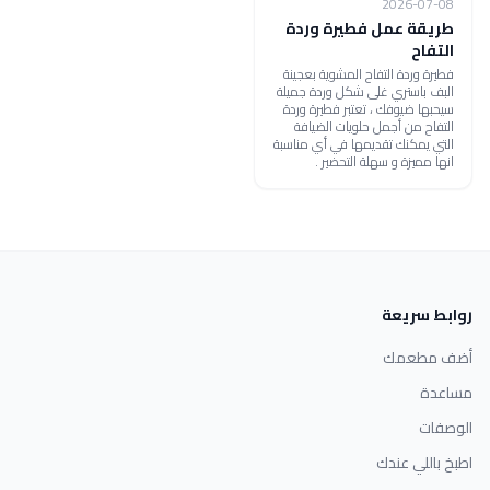
2026-07-08
طريقة عمل فطيرة وردة
التفاح
فطيرة وردة التفاح المشوية بعجينة
البف باستري غلى شكل وردة جميلة
سيحبها ضيوفك ، تعتبر فطيرة وردة
التفاح من أجمل حلويات الضيافة
التي يمكنك تقديمها في أي مناسبة
انها مميزة و سهلة التحضير .
روابط سريعة
أضف مطعمك
مساعدة
الوصفات
اطبخ باللي عندك