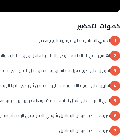
خطوات التحضير
اغسلي السبانخ جيدا وتفرم وتسلق وتعصر
1
اهرسيها في الخلاط مع البيض والملح والفلفل وجوزة الطيب وال
2
افرديها على صينية فرن مبطنة بورق زبدة وتدخل الفرن حتى تجف ثم
3
اقلبيها على الوجه الآخر ويصب عليها الصوص ثم رصي عليها الجبنة 
4
لفي السبانخ على شكل لفافة سميكة وتغلف بورق زبدة وتوضع ف
5
طريقة تحضير صوص البشاميل شوحي الدقيق في الزبدة ثم ضيفي 
6
طريقة تحضير صوص البشاميل
7