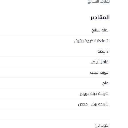
لفائف السبانخ
المقادير
كيلو
سبانخ
2 ملعقة كبيرة
دقيق
2
بيضة
فلفل أبيض
جوزة الطيب
ملح
شريحة
جبنة جرويير
شريحة
تركي مدخن
كوب
لبن