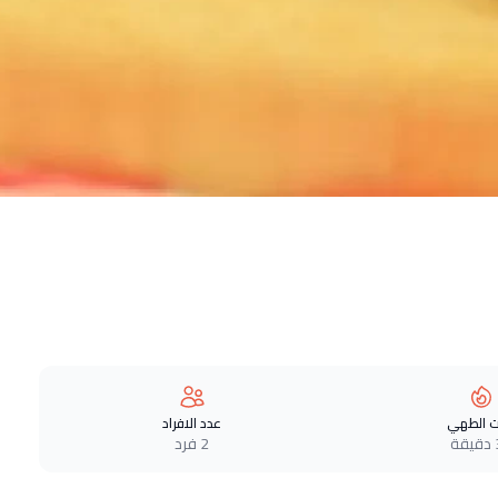
 الطهي
عدد الافراد
ة
2 فرد