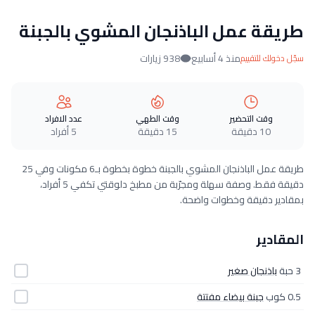
طريقة عمل الباذنجان المشوي بالجبنة
منذ 4 أسابيع
938 زيارات
سجّل دخولك للتقييم
وقت التحضير
وقت الطهي
عدد الافراد
10 دقيقة
15 دقيقة
5 أفراد
طريقة عمل الباذنجان المشوي بالجبنة خطوة بخطوة بـ6 مكونات وفي 25
دقيقة فقط. وصفة سهلة ومجرّبة من مطبخ دلوقتي تكفي 5 أفراد،
بمقادير دقيقة وخطوات واضحة.
المقادير
3 حبة
باذنجان صغير
0.5 كوب
جبنة بيضاء مفتتة