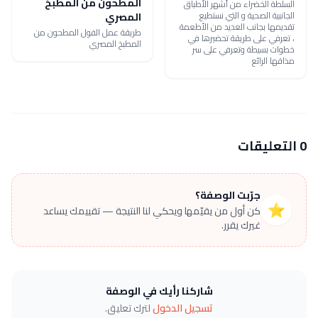
المطحون من المطبخ
السلطة الخضراء من أشهر الأطباق
الجانبية الصحية و التي نستطيع
المصري
تقديمها بجانب العديد من الأطعمة
طريقة عمل الفول المطحون من
، تعرفي على طريقة تحضيرها في
المطبخ المصري
خطوات بسيطة وتعرفي على سر
مذاقها الرائع
0 التعليقات
جرّبت الوصفة؟
⭐
كن أول من يقيّمها ويحكي لنا النتيجة — تقييمك يساعد
غيرك يقرر.
شاركنا رأيك في الوصفة
تسجيل الدخول
لترك تعليق.