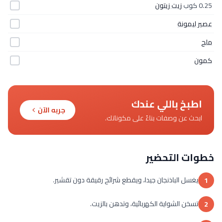
0.25 كوب
زيت زيتون
عصير ليمونة
ملح
كمون
اطبخ باللي عندك
جربه الآن
ابحث عن وصفات بناءً على مكوناتك.
خطوات التحضير
يغسل الباذنجان جيدا، ويقطع شرائح رقيقة دون تقشير.
1
تسخن الشواية الكهربائية، وتدهن بالزيت.
2