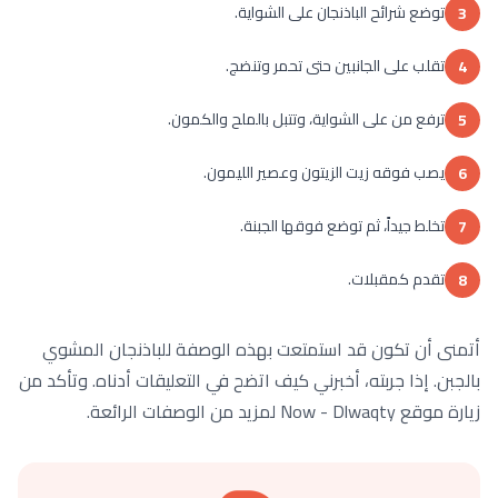
توضع شرائح الباذنجان على الشواية.
3
تقلب على الجانبين حتى تحمر وتنضج.
4
ترفع من على الشواية، وتتبل بالملح والكمون.
5
يصب فوقه زيت الزيتون وعصير الليمون.
6
تخلط جيداً، ثم توضع فوقها الجبنة.
7
تقدم كمقبلات.
8
أتمنى أن تكون قد استمتعت بهذه الوصفة للباذنجان المشوي
بالجبن. إذا جربته، أخبرني كيف اتضح في التعليقات أدناه. وتأكد من
زيارة موقع Now - Dlwaqty لمزيد من الوصفات الرائعة.