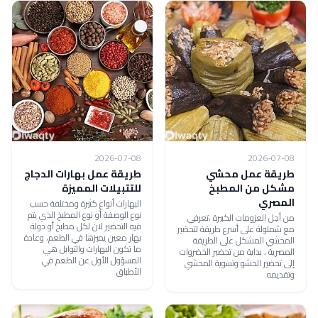
2026-07-08
2026-07-08
طريقة عمل محشي
طريقة عمل بهارات الدجاج
مشكل من المطبخ
للتتبيلات المميزة
المصري
البهارات أنواع كثيرة ومختلفة حسب
نوع الوصفة أو نوع المطبخ الذي يتم
من أجل العزومات الكبيرة ،تعرفي
فيه التحضير لان لكل مطبخ أو دولة
مع شملولة على أسرع طريقة لتحضير
بهار معين يميزها في الطعم، وعادة
المحشي المشكل على الطريقة
ما تكون البهارات والتوابل هي
المصرية ، بداية من تحضير الخضروات
المسؤول الأول عن الطعم في
إلى تحضير الحشو وتسوية المحشي
الأطباق
وتقديمه