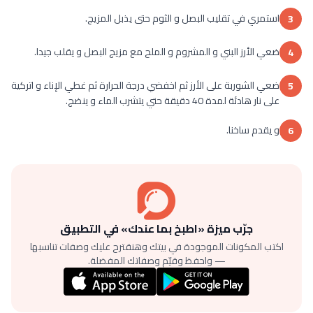
استمري في تقليب البصل و الثوم حتى يذبل المزيج.
3
ضعي الأرز البني و المشروم و الملح مع مزيج البصل و يقلب جيدا.
4
ضعي الشوربة على الأرز ثم اخفضي درجة الحرارة ثم غطي الإناء و اتركية
5
على نار هادئة لمدة 40 دقيقة حتي يتشرب الماء و ينضج.
و يقدم ساخنا.
6
جرّب ميزة «اطبخ بما عندك» في التطبيق
اكتب المكونات الموجودة في بيتك وهنقترح عليك وصفات تناسبها
— واحفظ وقيّم وصفاتك المفضلة.