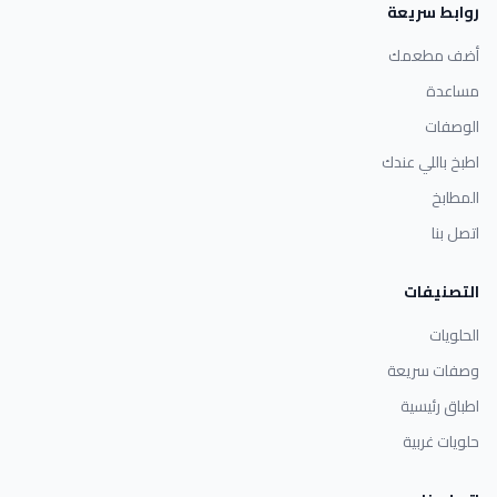
روابط سريعة
أضف مطعمك
مساعدة
الوصفات
اطبخ باللي عندك
المطابخ
اتصل بنا
التصنيفات
الحلويات
وصفات سريعة
اطباق رئيسية
حلويات غربية