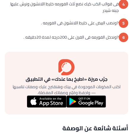
فى قوالب الكب كيك نضع ثلث الفورمه خليط اللانشون ونرش عليها
4
جبنه شيدر
?ونصب البيض على خليط اللانشون فى الفورمه .
5
?وندخل الفورمه فى الفرن على 200درجه لمدة 20دقيقه .
6
جرّب ميزة «اطبخ بما عندك» في التطبيق
اكتب المكونات الموجودة في بيتك وهنقترح عليك وصفات تناسبها
— واحفظ وقيّم وصفاتك المفضلة.
أسئلة شائعة عن الوصفة