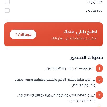
25 مل
زيت
100 مل
لبن
اطبخ باللي عندك
جربه الآن
ابحث عن وصفات بناءً على مكوناتك.
خطوات التحضير
نحضر فورمه كب كيك وندهنها سمن .
1
فى بوله نخلط لانشون الدجاج واللحمه وطماطم وزيتون وبصل
2
ونقلبهم مع بعض .
فى بوله نخلط البيض وملح وفلفل وزيت واللبن وبيكينج بودر
3
ونخفقهم مع بعض .