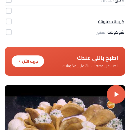
(مجروش)
كريمة مخفوقة
شوكولاتة
(مبشور)
اطبخ باللي عندك
جربه الآن
ابحث عن وصفات بناءً على مكوناتك.