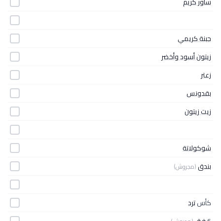
ساور كريم
جبنة كريمي
زيتون أسود وأخضر
زعتر
بقدونس
زيت زيتون
شوكولاتة
بندق
(مجروش)
كأس
ترد
6
فق