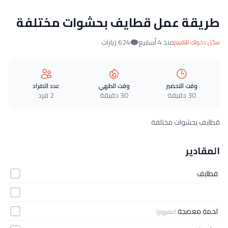
طريقة عمل قطايف بحشوات مختلفة
منذ 4 أسابيع
624 زيارات
سجّل دخولك للتقييم
وقت التحضير
وقت الطهي
عدد الافراد
30 دقيقة
30 دقيقة
2 فرد
قطايف بحشوات مختلفة
المقادير
قطايف
لحمة معصجة
(مفروم)