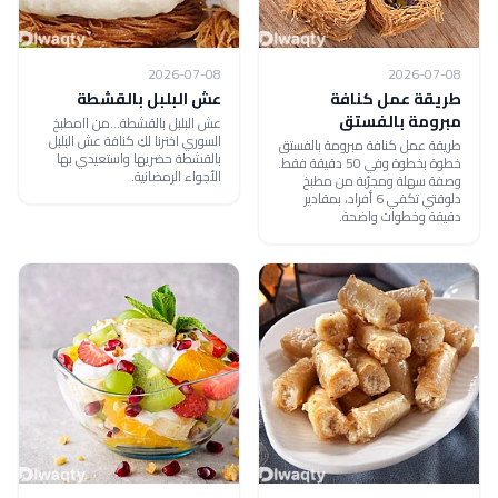
2026-07-08
2026-07-08
طريقة عمل كنافة
عش البلبل بالقشطة
مبرومة بالفستق
عش البلبل بالقشطة...من اامطبخ
السوري اخترنا لكِ كنافة عش البلبل
طريقة عمل كنافة مبرومة بالفستق
بالقشطة حضريها واستعيدي بها
خطوة بخطوة وفي 50 دقيقة فقط.
الأجواء الرمضانية.
وصفة سهلة ومجرّبة من مطبخ
دلوقتي تكفي 6 أفراد، بمقادير
دقيقة وخطوات واضحة.