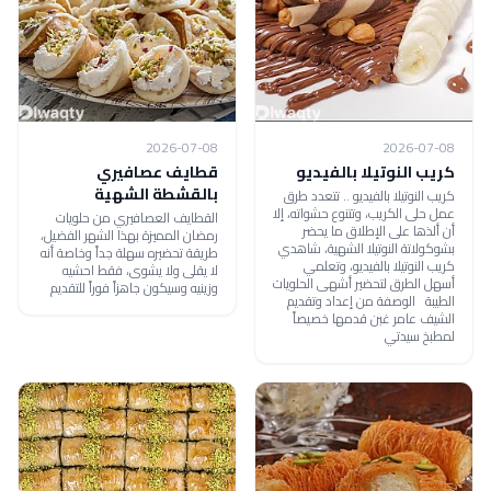
2026-07-08
2026-07-08
كريب النوتيلا بالفيديو
قطايف عصافيري
بالقشطة الشهية
كريب النوتيلا بالفيديو .. تتعدد طرق
عمل حلى الكريب، وتتنوع حشواته، إلا
القطايف العصافيري من حلويات
أن ألذها على الإطلاق ما يحضر
رمضان المميزة بهذا الشهر الفضيل،
بشوكولاتة النوتيلا الشهية، شاهدي
طريقة تحضيره سهلة جداً وخاصة أنه
كريب النوتيلا بالفيديو، وتعلمي
لا يقلى ولا يشوى، فقط احشيه
أسهل الطرق لتحضير أشهى الحلويات
وزينيه وسيكون جاهزاً فوراً للتقديم
الطيبة الوصفة من إعداد وتقديم
الشيف عامر غبن قدمها خصيصاً
لمطبخ سيدتي