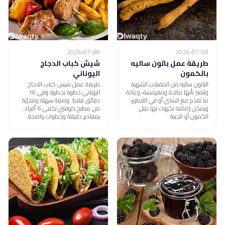
2026-07-08
2026-07-08
طريقة عمل باتون ساليه
شيش كباب الدجاج
بالكمون
اليوناني
الباتون ساليه من المقبلات الشهية
طريقة عمل شيش كباب الدجاج
وتتميز بأنها مالحة ومقرمشة، وعادة
اليوناني خطوة بخطوة وفي 10
ما تقدم مع الشاي أو في الفطور،
دقائق فقط. وصفة سهلة ومجرّبة
ويمكن إضافة نكهات لها مثل
من مطبخ دلوقتي تكفي 6 أفراد،
الكمون أو الجبنة
بمقادير دقيقة وخطوات واضحة.