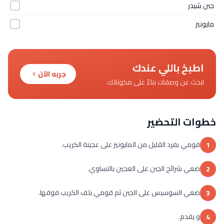
جبن شيدر
مايونيز
اطبخ باللي عندك
جربه الآن
ابحث عن وصفات بناءً على مكوناتك.
خطوات التحضير
قومي بفرد القليل من المايونيز على عجينة الكريب.
1
ضعي شرائح الجبن على العجين بالتساوي.
2
ضعي السوسيس على الجبن ثم قومي بلف الكريب فوقها.
3
و يقدم.
4