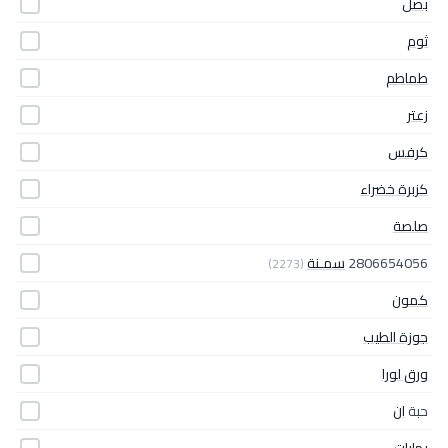
بصل
ثوم
طماطم
زعتر
كرفس
كزبرة خضراء
صلصة
2806654056
سمـنة
(2273)
كمون
جوزة الطيب
ورق لورا
حبة
ان
بهارات