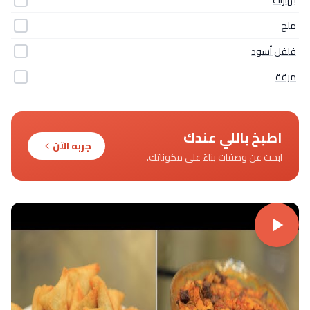
ملح
فلفل أسود
مرقة
اطبخ باللي عندك
جربه الآن
ابحث عن وصفات بناءً على مكوناتك.