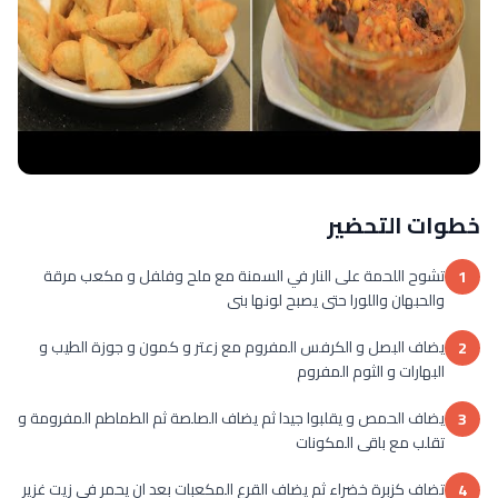
خطوات التحضير
تشوح اللحمة على النار في السمنة مع ملح وفلفل و مكعب مرقة
1
والحبهان واللورا حتى يصبح لونها بنى
يضاف البصل و الكرفس المفروم مع زعتر و كمون و جوزة الطيب و
2
البهارات و الثوم المفروم
يضاف الحمص و يقلبوا جيدا ثم يضاف الصلصة ثم الطماطم المفرومة و
3
تقلب مع باقى المكونات
تضاف كزبرة خضراء ثم يضاف القرع المكعبات بعد ان يحمر فى زيت غزير
4