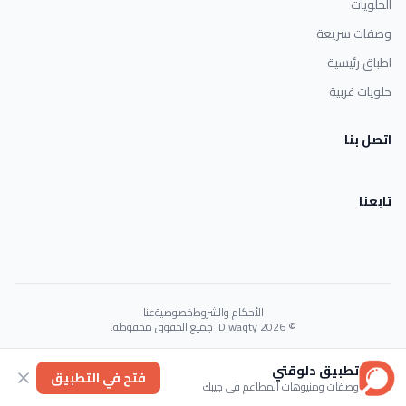
الحلويات
وصفات سريعة
اطباق رئيسية
حلويات غربية
اتصل بنا
تابعنا
الأحكام والشروط
خصوصية
عنا
© 2026 Dlwaqty. جميع الحقوق محفوظة.
Powered by
GAIT
تطبيق دلوقتي
فتح في التطبيق
وصفات ومنيوهات المطاعم في جيبك