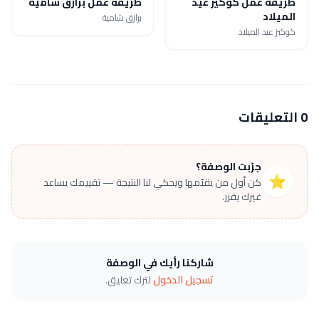
طريقة عمل كوكيز عيد
طريقة عمل برازق شامية
الميلاد
برازق شامية
كوكيز عيد الميلاد
0 التعليقات
جرّبت الوصفة؟
⭐
كن أول من يقيّمها ويحكي لنا النتيجة — تقييمك يساعد
غيرك يقرر.
شاركنا رأيك في الوصفة
تسجيل الدخول
لترك تعليق.