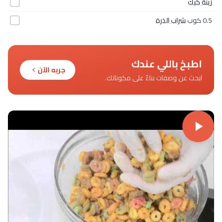
زينة كيك
0.5 كوب
شراب الذرة
اطبخ باللي عندك
جربه الآن
ابحث عن وصفات بناءً على مكوناتك.