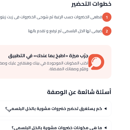
خطوات التحضير
قطعى الخضروات حسب الرغبة ثم شوحى الخضروات فى زيت زيتون ع
1
ضيفى لها الخل البلسمى ثم ترفع و تقدم بالهنا
2
جرّب ميزة «اطبخ بما عندك» في التطبيق
اكتب المكونات الموجودة في بيتك وهنقترح عليك وصف
وقيّم وصفاتك المفضلة.
أسئلة شائعة عن الوصفة
كم يستغرق تحضير خضروات مشوية بالخل البلسمي؟
ما هي مكونات خضروات مشوية بالخل البلسمي؟