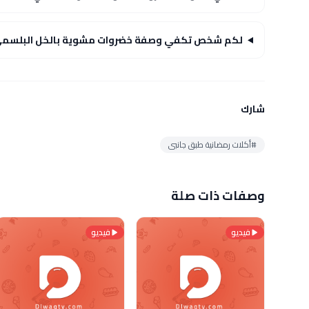
لكم شخص تكفي وصفة خضروات مشوية بالخل البلسم
شارك
#أكلات رمضانية طبق جانبى
وصفات ذات صلة
فيديو
فيديو