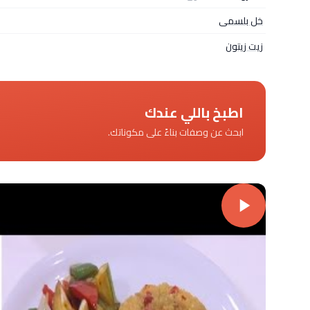
خل بلسمى
زيت زيتون
اطبخ باللي عندك
ابحث عن وصفات بناءً على مكوناتك.