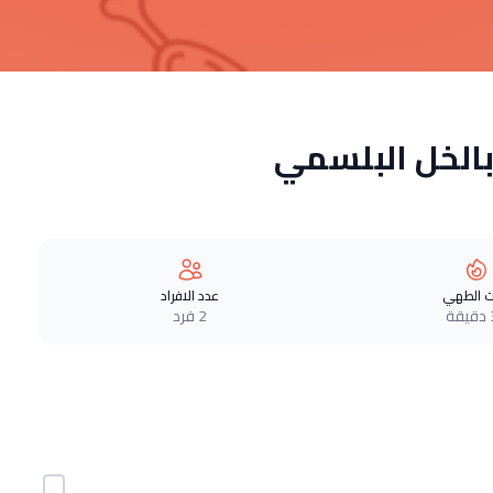
الخل البلسمي
 الطهي
عدد الافراد
ة
2 فرد