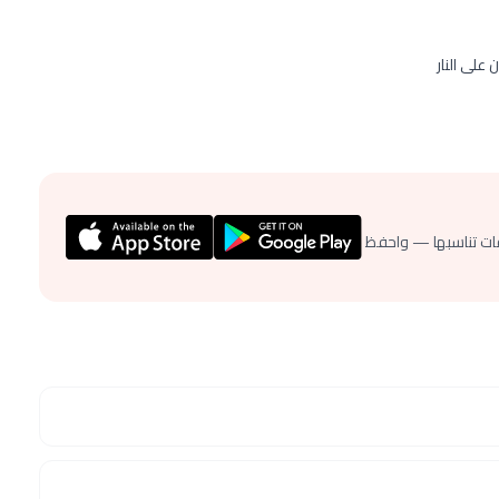
لى النار
ات تناسبها — واحفظ