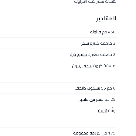
كاسات تشيز كيك الفراولة
المقادير
450 جم
فراولة
2 ملعقة كبيرة
سكر
2 ملعقة صغيرة
دقيق ذرة
ملعقة كبيرة
عصير ليمون
6 جم
55 بسكوت دايجف
25 جم
سكر بنى غامق
رشّة
قرفة
175 مل
كريمة مخفوقة