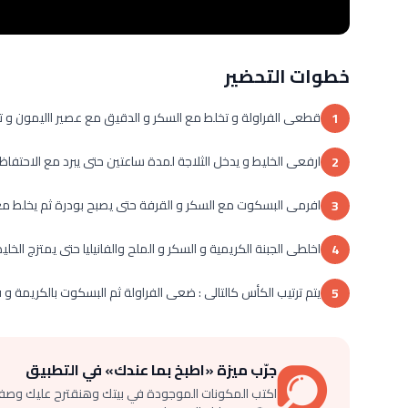
خطوات التحضير
قطعى الفراولة و تخلط مع السكر و الدقيق مع عصير االيمون و تشوح
1
ارفعى الخليط و يدخل الثلاجة لمدة ساعتين حتى يبرد مع الاحتفاظ 
2
افرمى البسكوت مع السكر و القرفة حتى يصبح بودرة ثم يخلط مع 
3
اخلطى الجبنة الكريمية و السكر و الملح والفانيليا حتى يمتزج الخلي
4
يتم ترتيب الكأس كالتالى : ضعى الفراولة ثم البسكوت بالكريمة و
5
جرّب ميزة «اطبخ بما عندك» في التطبيق
اكتب المكونات الموجودة في بيتك وهنقترح عليك وصف