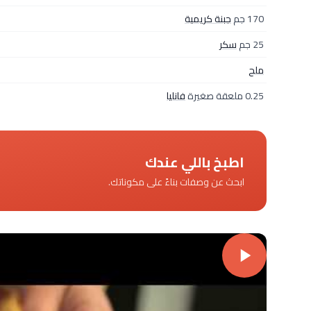
170 جم
جبنة كريمية
25 جم
سكر
ملح
0.25 ملعقة صغيرة
فانليا
اطبخ باللي عندك
ابحث عن وصفات بناءً على مكوناتك.