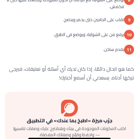
تنكمش.
تقلب على الجانبين حتى يحمر وينضج.
9
يرفع من على الشواية، ويوضع في الطبق.
10
يقدم ساخن.
11
كما هو الحال دائمًا، إذا كان لديك أي أسئلة أو تعليقات، فيرجى
تركها أدناه. يسعدني أن أسمع أخبارك!
جرّب ميزة «اطبخ بما عندك» في التطبيق
اكتب المكونات الموجودة في بيتك وهنقترح عليك وصفات تناسبها
— واحفظ وقيّم وصفاتك المفضلة.