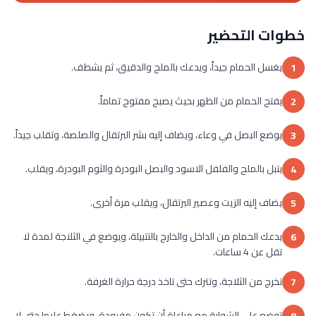
خطوات التحضير
يغسل الحمام جيداً، ويدعك بالملح والدقيق، ثم يشطف.
1
يفتح الحمام من الظهر بحيث يصبح مفتوح تماماً.
2
يوضع البصل في وعاء، ويضاف إليه بشر البرتقال والصلصة، وتقلب جيداً.
3
يتبل بالملح والفلفل الاسود والبصل البودرة والثوم البودرة، ويقلب.
4
يضاف إليه الزيت وعصير البرتقال، ويقلب مرة أخرى.
5
يدعك الحمام من الداخل والخارج بالتتبيلة، ويوضع في الثلاجة لمدة لا
6
تقل عن 4 ساعات.
تخرج من الثلاجة، وتترك حتى تاخذ درجة حرارة الغرفة.
7
توضع على الشواية مع مراعاة أن تكون مفرودة، ويضغط عليها حتى لا
8