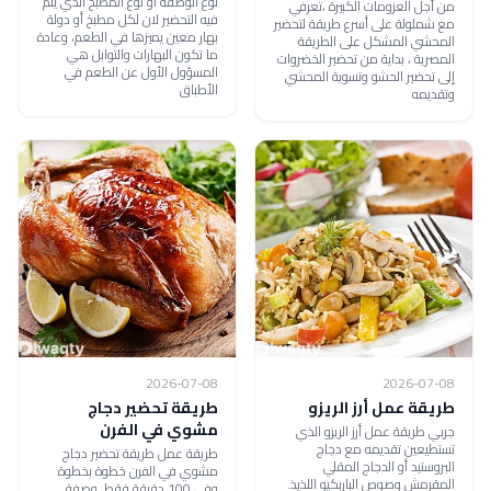
نوع الوصفة أو نوع المطبخ الذي يتم
من أجل العزومات الكبيرة ،تعرفي
فيه التحضير لان لكل مطبخ أو دولة
مع شملولة على أسرع طريقة لتحضير
بهار معين يميزها في الطعم، وعادة
المحشي المشكل على الطريقة
ما تكون البهارات والتوابل هي
المصرية ، بداية من تحضير الخضروات
المسؤول الأول عن الطعم في
إلى تحضير الحشو وتسوية المحشي
الأطباق
وتقديمه
2026-07-08
2026-07-08
طريقة عمل أرز الريزو
طريقة تحضير دجاج
مشوي في الفرن
جربي طريقة عمل أرز الريزو الذي
تستطيعين تقديمه مع دجاج
طريقة عمل طريقة تحضير دجاج
البروستيد أو الدجاج المقلي
مشوي في الفرن خطوة بخطوة
المقرمش وصوص الباربكيو اللذيذ.
وفي 100 دقيقة فقط. وصفة