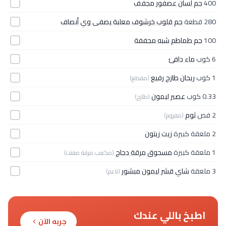
400
جم لسان عصفور مجفف
280 قطعة
جم قلوب خرشوف معلبة يصفى وي أنصاف
100
جم طماطم شبه مجففة
6 كوب
ماء دافئ
1 كوب
ريحان طازج رفيع
(مقطع)
0.33 كوب
عصير ليمون
(طازج)
2 فص
ثوم
(مفروم)
2 ملعقة كبيرة
زيت زيتون
1 ملعقة كبيرة
مسحوق مرقة دجاج
(مكعب مرقة مفتت)
3 ملعقة
شاي قشر ليمون مبشور
(ناعم)
اطبخ باللي عندك
جربه الآن