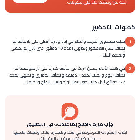
ابحث عن وصفات بناءً على مكوناتك.
خطوات التحضير
يقلب مسحوق المرقة والماء في إناء ويترك ليغلي على نار عالية ثم
1
يضاف لسان العصفور ويطهى لمدة 10 دقائق حتى يلين ثم يصفى
ونعيده للإناء .
في هذه الأثناء يسخن الزيت في طاسة كبيرة على نار متوسطة ثم
2
يضاف الثوم و يقلب لمدة 1 دقيقة و يضاف الجمبري و يطهى لمدة
2-3 دقائق لكل جانب حتى يتغير لونه ويتبل بالملح والفلفل .
جرّب ميزة «اطبخ بما عندك» في التطبيق
اكتب المكونات الموجودة في بيتك وهنقترح عليك وصفات تناسبها
— واحفظ وقيّم وصفاتك المفضلة.