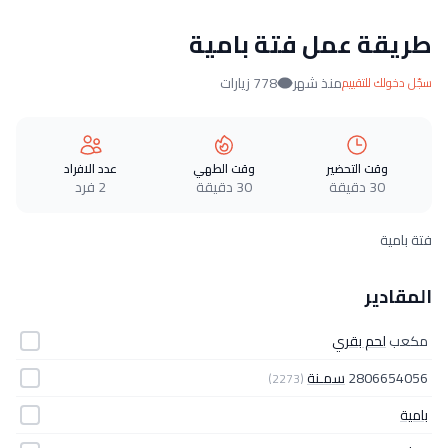
طريقة عمل فتة بامية
منذ شهر
778 زيارات
سجّل دخولك للتقييم
وقت التحضير
وقت الطهي
عدد الافراد
30 دقيقة
30 دقيقة
2 فرد
فتة بامية
المقادير
مكعب
لحم بقري
2806654056
سمـنة
(2273)
بامية