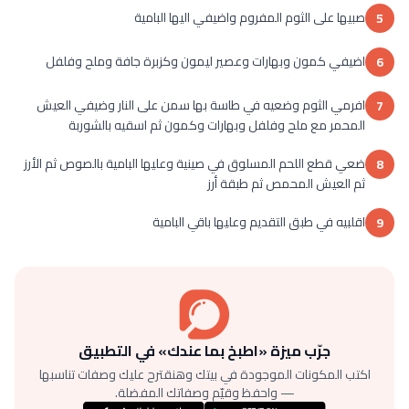
صبيها على الثوم المفروم واضيفي اليها البامية
5
اضيفي كمون وبهارات وعصير ليمون وكزبرة جافة وملح وفلفل
6
افرمي الثوم وضعيه في طاسة بها سمن على النار وضيفي العيش
7
المحمر مع ملح وفلفل وبهارات وكمون ثم اسقيه بالشوربة
ضعي قطع اللحم المسلوق في صينية وعليها البامية بالصوص ثم الأرز
8
ثم العيش المحمص ثم طبقة أرز
اقلبيه في طبق التقديم وعليها باقي البامية
9
جرّب ميزة «اطبخ بما عندك» في التطبيق
اكتب المكونات الموجودة في بيتك وهنقترح عليك وصفات تناسبها
— واحفظ وقيّم وصفاتك المفضلة.