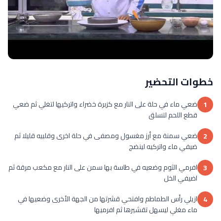
خطوات التحضير
ضعي ماء في حلة على النار مع كزبرة خضراء واتركيها لتغلي ثم ضعي
1
قطع اللحم لتسلق
ضعي سمنة مع أرز مغسول ومصفى في حلة اخرى وقلبيه قليلا ثم
2
ضيفي ماء واتركيه لينضج
افرمي الثوم وضعيه في طاسة بها سمن على النار مع مكعب مرقة ثم
3
اضيفي الخل
ازيلي رأس الطماطم وافتحي قشرتها من الجهة الأخرى وضعيها في
4
ماء مغلي ليسهل تقشيرها ثم افرميها