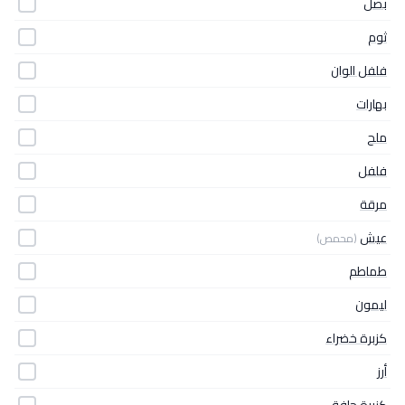
بصل
ثوم
فلفل الوان
بهارات
ملح
فلفل
مرقة
عيش
(محمص)
طماطم
ليمون
كزبرة خضراء
أرز
كزبرة جافة