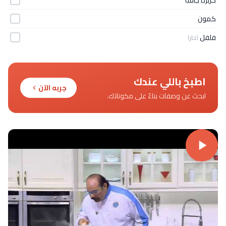
كمون
فلفل
(حار)
اطبخ باللي عندك
جربه الآن
ابحث عن وصفات بناءً على مكوناتك.