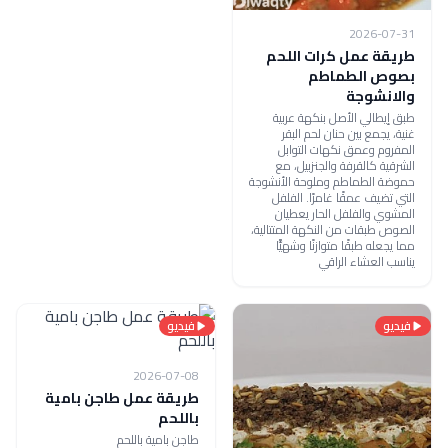
2026-07-31
طريقة عمل كرات اللحم
بصوص الطماطم
والانشوجة
طبق إيطالي الأصل بنكهة عربية
غنية، يجمع بين حنان لحم البقر
المفروم وعمق نكهات التوابل
الشرقية كالقرفة والجنزبيل، مع
حموضة الطماطم وملوحة الأنشوجة
التي تضيف عمقًا غامرًا. الفلفل
المشوي والفلفل الحار يعطيان
الصوص طبقات من النكهة المتتالية،
مما يجعله طبقًا متوازنًا وشهيًّا
يناسب العشاء الراقي
فيديو
فيديو
2026-07-08
طريقة عمل طاجن بامية
باللحم
طاجن بامية باللحم