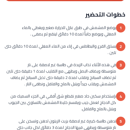
خطوات التحضير
يوضع المشمش في طبق عازل للحرارة صغير ويغطي بالماء
1
المغلي ويوضع جانباً لمدة 10 دقائق لينقع ثم يصفى .
يسلق القرع والبطاطس في إناء من الماء المغلي لمدة 10 دقائق حتى
2
تلين .
في هذه الأثناء تذاب الزبدة في طاسة غير لاصقة على نار
3
متوسطة ويضاف البصل ويطهى مع التقليب لمدة 1 دقيقة حتى تلين
ثم تضاف السبانخ وتقلب لمدة 2 دقيقة حتى تذبل السبانخ ثم يضاف
المشمش ويقلب جيداً ويتبل بالملح والفلفل ونطفئ النار .
بإستخدام سكين حاد صغير نقطع شق أفقي في الجزء السميك من
4
كل الدجاج لعمل جيب ويقسم خليط المشمش بالتساوي بين الجيوب
ويتبل بالملح والفلفل.
تدهن طاسة كبيرة غير لاصقة بزيت الزيتون لدهن وتسخن على
5
نار متوسطة ويطهى فيها الدجاج لمدة 3 دقائق لكل جانب حتى