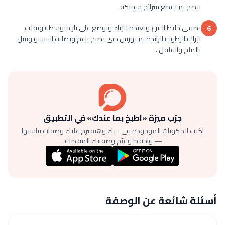
ينضج ثم يقطع شرائح سميكة .
يصفى خليط القرع ونعيده للإناء ويوضع على نار متوسطة ويقلب
6
لإزالة الرطوبة الزائدة ثم يهرس حتى يصبح ناعم ويضاف البيستو ويتبل
بالملح والفلفل .
جرّب ميزة «اطبخ بما عندك» في التطبيق
اكتب المكونات الموجودة في بيتك وهنقترح عليك وصفات تناسبها
— واحفظ وقيّم وصفاتك المفضلة.
أسئلة شائعة عن الوصفة