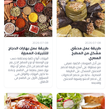
2026-07-08
2026-07-08
طريقة عمل محشي
طريقة عمل بهارات الدجاج
مشكل من المطبخ
للتتبيلات المميزة
المصري
البهارات أنواع كثيرة ومختلفة حسب
نوع الوصفة أو نوع المطبخ الذي يتم
من أجل العزومات الكبيرة ،تعرفي
فيه التحضير لان لكل مطبخ أو دولة
مع شملولة على أسرع طريقة لتحضير
بهار معين يميزها في الطعم، وعادة
المحشي المشكل على الطريقة
ما تكون البهارات والتوابل هي
المصرية ، بداية من تحضير الخضروات
المسؤول الأول عن الطعم في
إلى تحضير الحشو وتسوية المحشي
الأطباق
وتقديمه