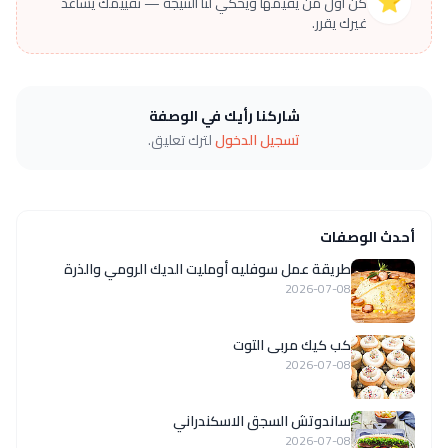
⭐
كن أول من يقيّمها ويحكي لنا النتيجة — تقييمك يساعد
غيرك يقرر.
شاركنا رأيك في الوصفة
تسجيل الدخول
لترك تعليق.
أحدث الوصفات
طريقة عمل سوفليه أومليت الديك الرومي والذرة
2026-07-08
كب كيك مربى التوت
2026-07-08
ساندوتش السجق الاسكندراني
2026-07-08