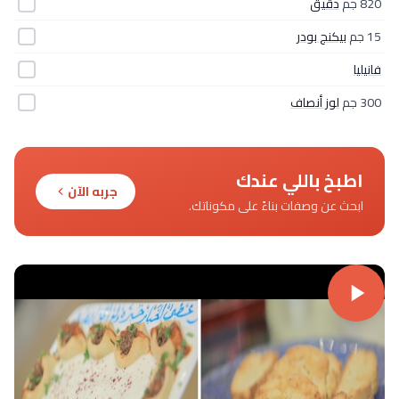
820 جم
دقيق
15 جم
بيكنج بودر
فانيليا
300 جم
لوز أنصاف
اطبخ باللي عندك
جربه الآن
ابحث عن وصفات بناءً على مكوناتك.