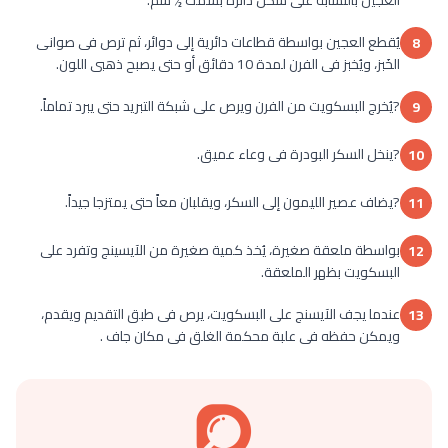
يُقطع العجين بواسطة قطاعات دائرية إلى دوائر، ثم ترص فى صوانى
8
الخَبز، ويُخبز فى الفرن لمدة 10 دقائق أو حتى يصبح ذهبى اللون.
?يُخرج البسكويت من الفرن ويرص على شبكة التبريد حتى يبرد تماماً.
9
?ينخل السكر البودرة فى وعاء عميق.
10
?يضاف عصير الليمون إلى السكر، ويقلبان معاً حتى يمتزجا جيداً.
11
بواسطة ملعقة صغيرة، يُخذ كمية صغيرة من الآيسينج وتفرد على
12
البسكويت بظهر الملعقة.
عندما يجف الآيسنج على البسكويت، يرص فى طبق التقديم ويقدم،
13
ويمكن حفظه فى علبة محكمة الغلق فى مكان جاف .