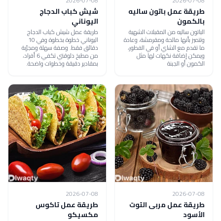
2026-07-08
2026-07-08
طريقة عمل باتون ساليه
شيش كباب الدجاج
بالكمون
اليوناني
الباتون ساليه من المقبلات الشهية
طريقة عمل شيش كباب الدجاج
وتتميز بأنها مالحة ومقرمشة، وعادة
اليوناني خطوة بخطوة وفي 10
ما تقدم مع الشاي أو في الفطور،
دقائق فقط. وصفة سهلة ومجرّبة
ويمكن إضافة نكهات لها مثل
من مطبخ دلوقتي تكفي 6 أفراد،
الكمون أو الجبنة
بمقادير دقيقة وخطوات واضحة.
2026-07-08
2026-07-08
طريقة عمل مربى التوت
طريقة عمل تاكوس
الأسود
مكسيكو