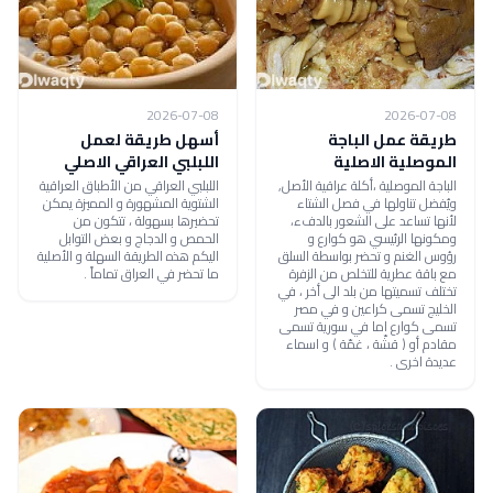
2026-07-08
2026-07-08
طريقة عمل الباجة
أسهل طريقة لعمل
الموصلية الاصلية
اللبلبي العراقي الاصلي
الباجة الموصلية ،أكلة عراقية الأصل,
اللبلبي العراقي من الأطباق العراقية
ويُفضل تناولها في فصل الشتاء
الشتوية المشهورة و المميزة يمكن
لأنها تساعد على الشعور بالدفء،
تحضيرها بسهولة ، تتكون من
ومكونها الرئيسي هو كوارع و
الحمص و الدجاج و بعض التوابل
رؤوس الغنم و تحضر بواسطة السلق
اليكم هذه الطريقة السهلة و الأصلية
مع باقة عطرية للتخلص من الزفرة
ما تحضر في العراق تماماً .
تختلف تسميتها من بلد الى أخر ، في
الخليج تسمى كراعين و في مصر
تسمى كوارع اما في سورية تسمى
مقادم أو ( قشّة ، غمّة ) و اسماء
عديدة اخرى .