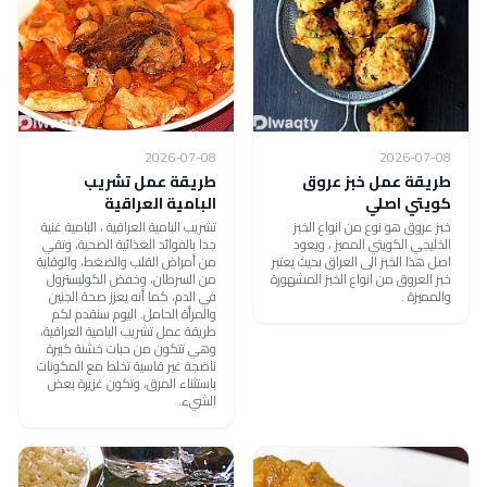
2026-07-08
2026-07-08
طريقة عمل خبز عروق
طريقة عمل تشريب
كويتي اصلي
البامية العراقية
خبز عروق هو نوع من انواع الخبز
تشريب البامية العراقية ، البامية غنية
الخليجي الكويتي المميز ، ويعود
جدا بالفوائد الغذائية الصحية، وتقي
اصل هذا الخبز الى العراق بحيث يعتبر
من أمراض القلب والضغط، والوقاية
خبز العروق من انواع الخبز المشهورة
من السرطان، وخفض الكوليسترول
والمميزة .
في الدم، كما أنه يعزز صحة الجنين
والمرأة الحامل. اليوم سنقدم لكم
طريقة عمل تشريب البامية العراقية،
وهي تتكون من حبات خشنة كبيرة
ناضجة غير قاسية تخلط مع المكونات
باستثناء المرق، وتكون غزيرة بعض
الشيء.