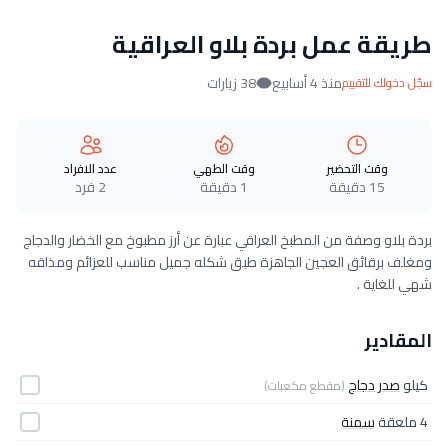
طريقة عمل بردة بلاو العراقية
منذ 4 أسابيع
38 زيارات
سجّل دخولك للتقييم
وقت التحضير
وقت الطهي
عدد الافراد
15 دقيقة
1 دقيقة
2 فرد
بردة بلاو وصفة من المطبخ العراقي عبارة عن أرز مطبوخ مع الخضار والدجاج
ومغلف برقائق العجين الجاهزة طبق شكله جميل مناسب للعزائم ومذاقه
شهي للغاية .
المقادير
كيلو
صدر دجاج
(مقطع مكعبات)
4 ملعقة
سمنة