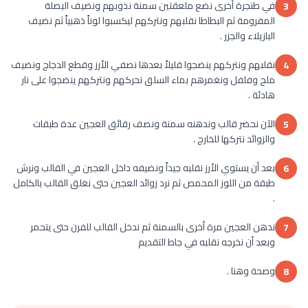
في طنجرة أخرى نضع ملعقتين سمنة نذوبهم ونضيف البصلة
3
المفرومة ثم البطاطا نقلبهم ونتركهم ليكسبوا لوناً ذهبياً ثم نضيف
البازيلاء والجزر .
نقلبهم ونتركهم ينضجوا قليلاً بعدها نصفي الأرز وقطع الدجاج ونضيف
4
ملح وفلفل ونغمرهم بماء السلق نحركهم ونتركهم ينضجوا على نار
هادئة .
الآن نحضر قالب وندهنه سمنة ونصف رقائق العجين عدة طبقات
5
والزوائد نتركها للخارج .
بعد أن يستوي الأرز نقلبه جيداً ونضيفه داخل العجين في القالب ونرش
6
طبقة من اللوز المحمص ثم نرد زوائد العجين حتى نغلق القالب بالكامل
.
ندهن العجين مرة أخرى بالسمنة ثم ندخل القالب للفرن حتى يتحمر
7
وبعد أن نخرجه نقلبه في جاط التقديم
وصحة وهنا .
8