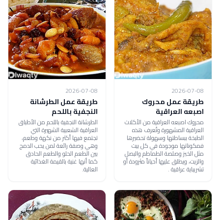
2026-07-08
2026-07-08
طريقة عمل محروك
طريقة عمل الطرشانة
اصبعه العراقية
النجفية باللحم
محروك اصبعه العراقية من الأكلات
الطرشانة النجفية باللحم من الأطباق
العراقية المشهورة وتُعرف هذه
العراقية الشعبية الشهيرة التي
الطبخة ببساطتها وسهولة تحضيرها
تجتمع فيها أكثر من نكهة وطعم،
فمكوناتها موجودة في كل بيت
وهي وصفة رائعة لمن يحب الدمج
مثل الخبز وصلصة الطماطم والبصل
بين الطعم الحلو والطعم الحادق
والزيت، ويطلق عليها أحياناً مثرودة أو
كما أنها غنية بالقيمة الغذائية
تشريباية عراقية .
العالية.