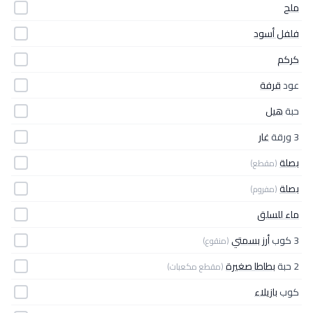
ملح
فلفل أسود
كركم
عود
قرفة
حبة
هيل
3 ورقة
غار
بصلة
(مقطع)
بصلة
(مفروم)
ماء للسلق
3 كوب
أرز بسمتي
(منقوع)
2 حبة
بطاطا صغيرة
(مقطع مكعبات)
كوب
بازيلاء