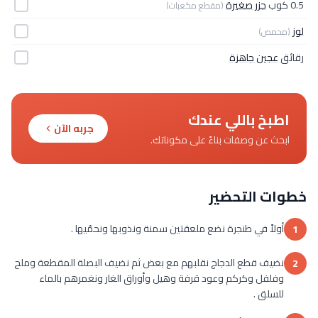
0.5 كوب
جزر صغيرة
(مقطع مكعبات)
لوز
(محمص)
رقائق
عجين جاهزة
اطبخ باللي عندك
جربه الآن
ابحث عن وصفات بناءً على مكوناتك.
خطوات التحضير
أولاً في طنجرة نضع ملعقتين سمنة ونذوبها ونحمّيها .
1
نضيف قطع الدجاج نقلبهم مع بعض ثم نضيف البصلة المقطعة وملح
2
وفلفل وكركم وعود قرفة وهيل وأوراق الغار ونغمرهم بالماء
للسلق .