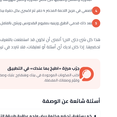
اصنعي في مزيج اللحمة المحضر 4 حفر، ثم اكسري بكل حفرة بيضة، ثم ادخلي للفرن واخبزيها لمدة 5-7 دقائق.
4
بعد ذلك قدمي الطبق وزينيه بمفروم البقدونس ورشي بالفلفل الأحم
5
هذا كل شئ حتى الان! أتمنى أن تكون قد استمتعت بالتعرف 
تحضيرها. إذا كان لديك أي أسئلة أو تعليقات، فلا تتردد في تر
جرّب ميزة «اطبخ بما عندك» في التطبيق
اكتب المكونات الموجودة في بيتك وهنقترح عليك وصف
وقيّم وصفاتك المفضلة.
أسئلة شائعة عن الوصفة
كم يستغرق تحضير مخلمة بيض ولحم عراقية طريقة الت