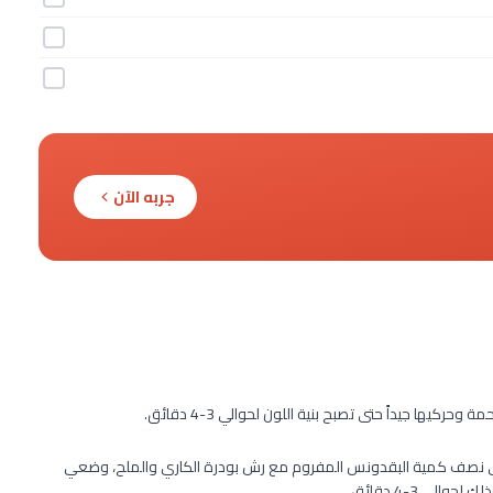
جربه الآن
ها جيداً حتى تصبح بنية اللون لحوالي 3-4 دقائق.
بح طريّ لحوالي 4-6 دقائق، ثم اضيفي نصف كمية البقدونس المفروم مع رش بودرة الكاري والملح، وضعي
ي 3-4 دقائق.