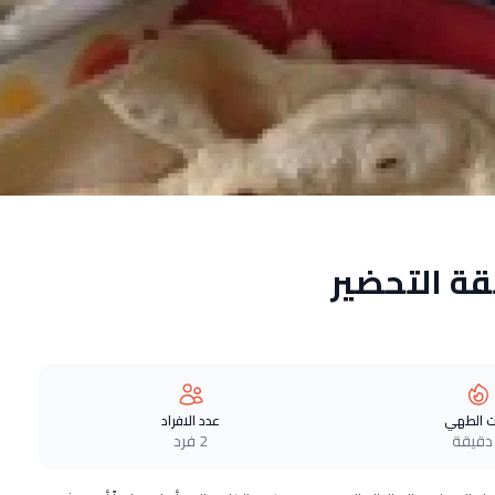
ة التحضير
 الطهي
عدد الافراد
2 فرد