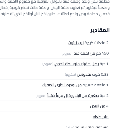
مخلمة بيض ولحم وصفة غنية بالتوابل العراقية مع مفروم اللحمة والب
وطعماً لايقاوم ثم تعلوه طبقة البيض. وصفة كانت تحضر كوجبة إفطار بابل
قدمي مخلمة بيض ولحم لعائلتك بجانبها خبز النان أوالخبز الذي تفضلينه .
المقادير
2 ملعقة كبيرة
زيت زيتون
450 جم
من لحمة غنم
(مفروم)
1 حبة
بصل صفراء متوسطة الحجم،
(مفروم)
0.33 كوب
بقدونس
(مفروم)
1 ملعقة صغيرة
من بودرة الكاري الصفراء
2 حبة
صغيرة من البندورة ال فرماً خشناً
(مفروم)
4
من البيض
ملح طعام
مسحوق فلفل اسود
(طازج)