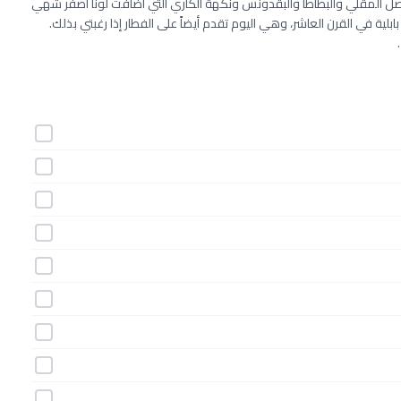
صل المقلي والبطاطا والبقدونس ونكهة الكاري التي أضافت لوناً أصفر شهي
ية في القرن العاشر، وهي اليوم تقدم أيضاً على الفطار إذا رغبتي بذلك.