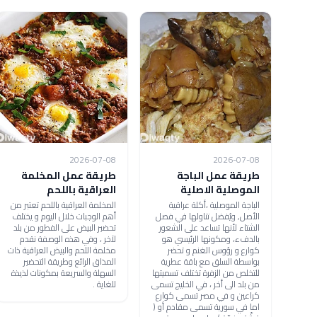
2026-07-08
2026-07-08
طريقة عمل الباجة
طريقة عمل المخلمة
الموصلية الاصلية
العراقية باللحم
الباجة الموصلية ،أكلة عراقية
المخلمة العراقية باللحم تعتبر من
الأصل, ويُفضل تناولها في فصل
أهم الوجبات خلال اليوم و يختلف
الشتاء لأنها تساعد على الشعور
تحضير البيض على الفطور من بلد
بالدفء، ومكونها الرئيسي هو
لآخر ، وفي هذه الوصفة نقدم
كوارع و رؤوس الغنم و تحضر
مخلمة اللحم والبيض العراقية ذات
بواسطة السلق مع باقة عطرية
المذاق الرائع وطريقة التحضير
للتخلص من الزفرة تختلف تسميتها
السهلة والسريعة بمكونات لذيذة
من بلد الى أخر ، في الخليج تسمى
للغاية .
كراعين و في مصر تسمى كوارع
اما في سورية تسمى مقادم أو (