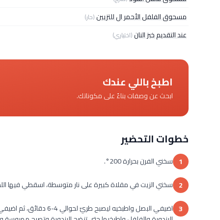
مسحوق الفلفل الأحمر ال للتزيين
(حار)
عند التقديم خبز النان
(اختياري)
اطبخ باللي عندك
ابحث عن وصفات بناءً على مكوناتك.
خطوات التحضير
سخني الفرن بحرارة 200°.
1
سخني الزيت في مقلاة كبيرة على نار متوسطة، اسقطي فيها اللحمة وحركي
2
اضيفي البصل واطبخيه ليص
3
البندورة والفلفل واطبخيها حتى تنضج البندورة وتصبح مهروسة وذلك لحوال