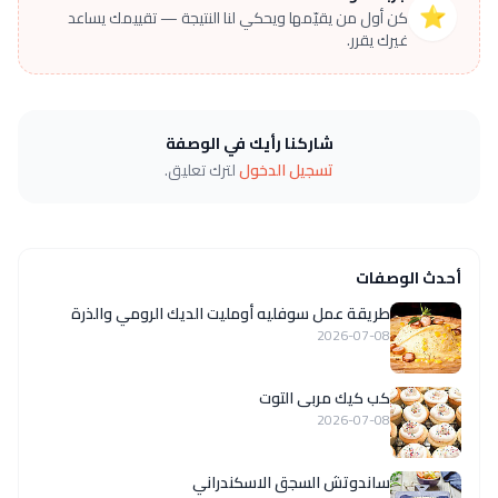
⭐
كن أول من يقيّمها ويحكي لنا النتيجة — تقييمك يساعد
غيرك يقرر.
شاركنا رأيك في الوصفة
تسجيل الدخول
لترك تعليق.
أحدث الوصفات
طريقة عمل سوفليه أومليت الديك الرومي والذرة
2026-07-08
كب كيك مربى التوت
2026-07-08
ساندوتش السجق الاسكندراني