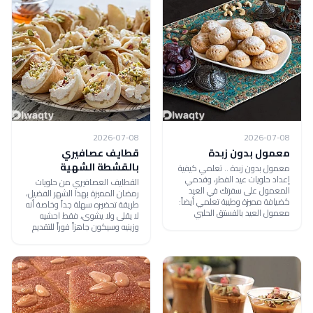
2026-07-08
2026-07-08
معمول بدون زبدة
قطايف عصافيري
بالقشطة الشهية
معمول بدون زبدة .. تعلمي كيفية
إعداد حلويات عيد الفطر، وقدمي
القطايف العصافيري من حلويات
المعمول على سفرتك في العيد
رمضان المميزة بهذا الشهر الفضيل،
كضيافة مميزة وطيبة تعلمي أيضاً:
طريقة تحضيره سهلة جداً وخاصة أنه
معمول العيد بالفستق الحلبي
لا يقلى ولا يشوى، فقط احشيه
وزينيه وسيكون جاهزاً فوراً للتقديم