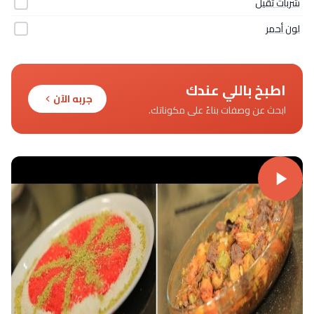
شربات ثقيل
لون أحمر
اطبخ باللي عندك
جربه الآن
ابحث عن وصفات بناءً على مكوناتك.