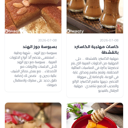
2026-07-08
2026-07-08
كاسات مهلبية الكاسترد
بسبوسة جوز الهند
بالقشطة
بسبوسة جوز الهند .. شهية وطيبة
.. استمتعي بتحضير ألذ أنواع الحلويات
مهلبية الكاسترد بالقشطة ... حلى
العربية .. بسبوسة مع جوز الهند
المهلبية من الحلويات العربية التي يتم
لأحلى الجلسات والأوقات مع
تحضيرها بكثرة في المناسبات العائلية
الأصدقاء .. مع بعض نصائح الشيف
المختلفة، وتتميز بطعم ومذاق غاية
عالية جبرين و.. نضمن لك إضافة
في الروعة، بالإضافة إلى سهولة
طبق جديد على سفرتك ولاستقبال
التحضير، جربيها بطعم الكاسترد الرائع
ضيوفك
والمحبب للجميع شاهدي: مهلبية
البرتقال بالفيديو