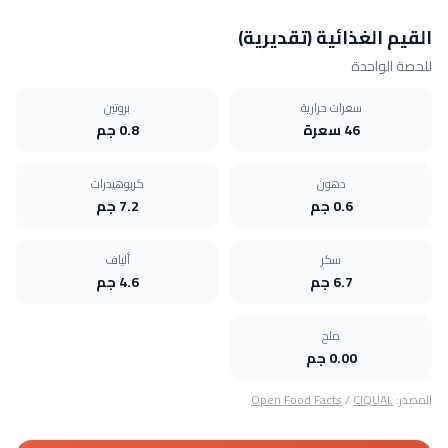
القيم الغذائية (تقديرية)
للحصة الواحدة
سعرات حرارية
بروتين
46 سعرة
0.8 جم
دهون
كربوهيدرات
0.6 جم
7.2 جم
سكر
ألياف
6.7 جم
4.6 جم
ملح
0.00 جم
المصدر:
CIQUAL
/
Open Food Facts