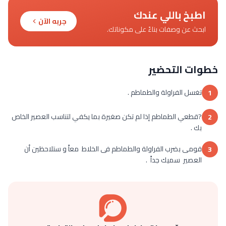
اطبخ باللي عندك
جربه الآن
ابحث عن وصفات بناءً على مكوناتك.
خطوات التحضير
تغسل الفراولة والطماطم .
1
?قطعي الطماطم إذا لم تكن صغيرة بما يكفي لتناسب العصير الخاص
2
بك .
قومى بضرب الفراولة والطماطم فى الخلاط معاً و ستلاحظين أن
3
العصير سميك جداً .